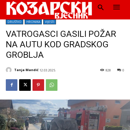
DRUŠTVO
HRONIKA
VIJESTI
VATROGASCI GASILI POŽAR
NA AUTU KOD GRADSKOG
GROBLJA
Tanja Mandić
12.03.2025.
828
0