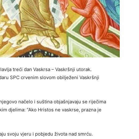
vlja treći dan Vaskrsa – Vaskršnji utorak.
endaru SPC crvenim slovom obilježeni Vaskršnji
njegovo načelo i suština objašnjavaju se riječima
kim djelima: “Ako Hristos ne vaskrse, prazna je
ju svoju vjeru i pobjedu života nad smrću.