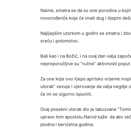
Naime, smatra se da su one porodice u koj
novorođenče koje će imati dug i lijepim deš
Najljepšim utorkom u godini se smatra i zb
sreću i potomstvo.
Baš kao i na Božić, i na ovaj dan valja započ
nepreporučljive su “ručne” aktivnosti popu
Za one koje ovo lijepo aprilsko vrijeme inspir
utorak” vezuje i vjerovanje da valja negdje ot
će im se sigurno ispuniti.
Ovaj posebni utorak dio je takozvane “Tom
upravo tom apostolu.Narod kaže da ako več
plodna i berićetna godina.