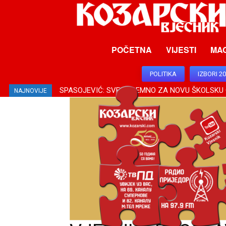
POČETNA
VIJESTI
MA
POLITIKA
IZBORI 2
SPASOJEVIĆ: SVE SPREMNO ZA NOVU ŠKOLSKU
NAJNOVIJE