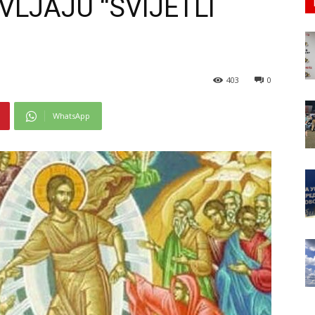
VLJAJU “SVIJETLI
403
0
WhatsApp