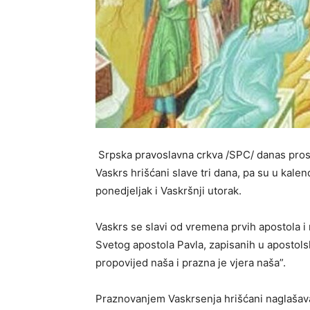
Srpska pravoslavna crkva /SPC/ danas prosla
Vaskrs hrišćani slave tri dana, pa su u kal
ponedjeljak i Vaskršnji utorak.
Vaskrs se slavi od vremena prvih apostola i 
Svetog apostola Pavla, zapisanih u apostols
propovijed naša i prazna je vjera naša”.
Praznovanjem Vaskrsenja hrišćani naglašava