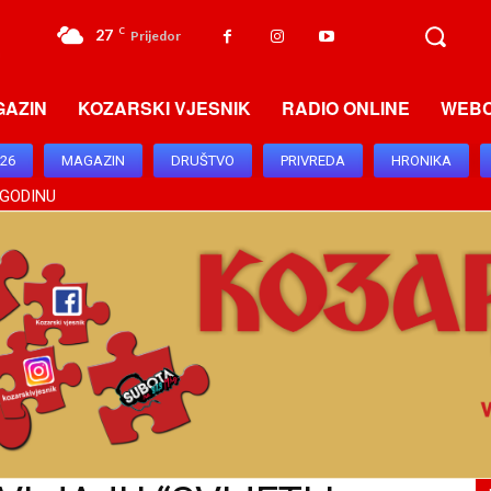
27
C
Prijedor
GAZIN
KOZARSKI VJESNIK
RADIO ONLINE
WEB
026
MAGAZIN
DRUŠTVO
PRIVREDA
HRONIKA
 GODINU