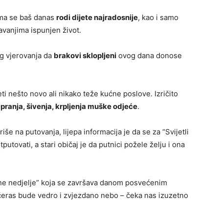
ima se baš danas
rodi dijete najradosnije
, kao i samo
avanjima ispunjen život.
og vjerovanja da
brakovi sklopljeni
ovog dana donose
eti nešto novo ali nikako teže kućne poslove. Izričito
t
pranja, šivenja, krpljenja muške odjeće
.
iše na putovanja, lijepa informacija je da se za “Svijetli
putovati, a stari običaj je da putnici požele želju i ona
ine nedjelje” koja se završava danom posvećenim
eras bude vedro i zvjezdano nebo – čeka nas izuzetno