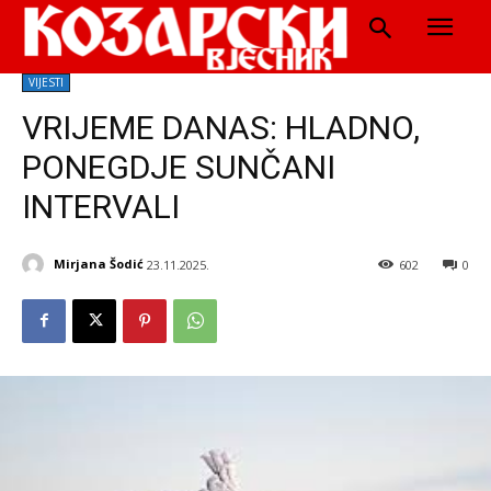
VIJESTI
VRIJEME DANAS: HLADNO,
PONEGDJE SUNČANI
INTERVALI
Mirjana Šodić
23.11.2025.
602
0