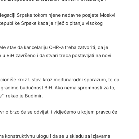
delegaciji Srpske tokom njene nedavne posjete Moskvi
Republike Srpske kada je riječ o pitanju visokog
le stav da kancelariju OHR-a treba zatvoriti, da je
e u BiH završeno i da stvari treba postavljati na novi
nkcioniše kroz Ustav, kroz međunarodni sporazum, te da
i gradimo budućnost BiH. Ako nema spremnosti za to,
e”, rekao je Budimir.
vrlo brzo će se odvijati i vidjećemo u kojem pravcu će
ra konstruktivnu ulogu i da se u skladu sa izjavama