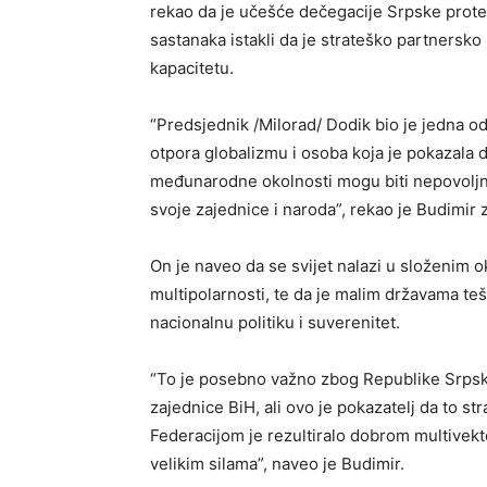
rekao da je učešće dečegacije Srpske protek
sastanaka istakli da je strateško partnersk
kapacitetu.
“Predsjednik /Milorad/ Dodik bio je jedna od
otpora globalizmu i osoba koja je pokazala d
međunarodne okolnosti mogu biti nepovoljne,
svoje zajednice i naroda”, rekao je Budimir 
On je naveo da se svijet nalazi u složenim o
multipolarnosti, te da je malim državama teš
nacionalnu politiku i suverenitet.
“To je posebno važno zbog Republike Srpske
zajednice BiH, ali ovo je pokazatelj da to s
Federacijom je rezultiralo dobrom multive
velikim silama”, naveo je Budimir.