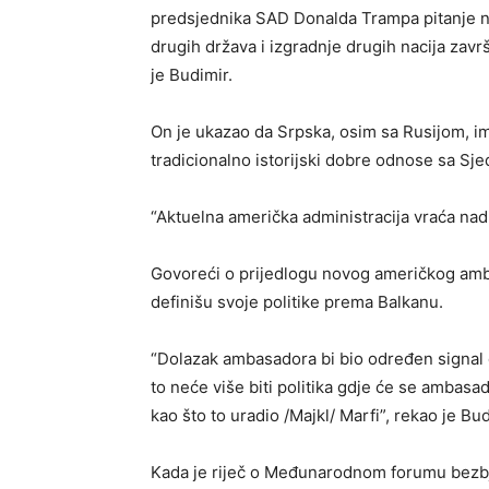
predsjednika SAD Donalda Trampa pitanje na
drugih država i izgradnje drugih nacija završ
je Budimir.
On je ukazao da Srpska, osim sa Rusijom, im
tradicionalno istorijski dobre odnose sa Sj
“Aktuelna američka administracija vraća nadu
Govoreći o prijedlogu novog američkog amb
definišu svoje politike prema Balkanu.
“Dolazak ambasadora bi bio određen signal d
to neće više biti politika gdje će se ambasa
kao što to uradio /Majkl/ Marfi”, rekao je B
Kada je riječ o Međunarodnom forumu bezbje