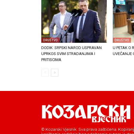
DRUŠTVO
DRUŠTVO
DODIK: SRPSKI NAROD USPRAVAN
U PETAK O
UPRKOS SVIM STRADANJIMA I
UVEĆANJE 
PRITISCIMA
© Kozarski Vjesnik. Sva prava zaštićena. Kopiranj
korištenje sadržaja bez odobrenja autora je str