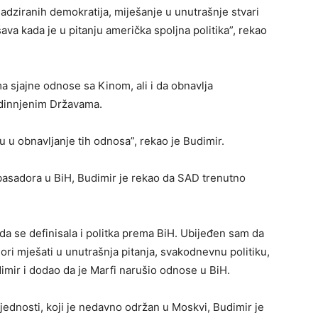
dziranih demokratija, miješanje u unutrašnje stvari
ava kada je u pitanju američka spoljna politika”, rekao
a sjajne odnose sa Kinom, ali i da obnavlja
edinnjenim Državama.
 u obnavljanje tih odnosa”, rekao je Budimir.
asadora u BiH, Budimir je rekao da SAD trenutno
a se definisala i politka prema BiH. Ubijeđen sam da
dori mješati u unutrašnja pitanja, svakodnevnu politiku,
udimir i dodao da je Marfi narušio odnose u BiH.
dnosti, koji je nedavno održan u Moskvi, Budimir je