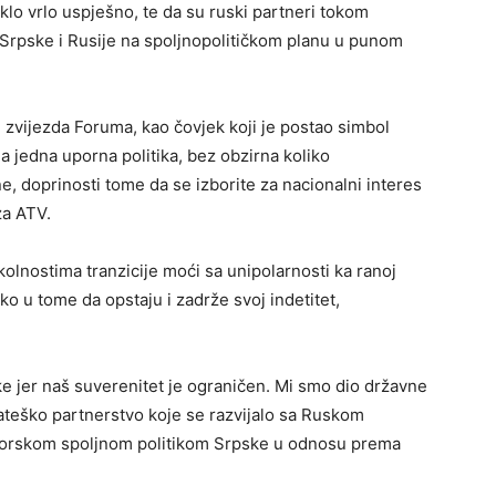
lo vrlo uspješno, te da su ruski partneri tokom
o Srpske i Rusije na spoljnopolitičkom planu u punom
 zvijezda Foruma, kao čovjek koji je postao simbol
a jedna uporna politika, bez obzirna koliko
 doprinosti tome da se izborite za nacionalni interes
za ATV.
kolnostima tranzicije moći sa unipolarnosti ka ranoj
ko u tome da opstaju i zadrže svoj indetitet,
 jer naš suverenitet je ograničen. Mi smo dio državne
trateško partnerstvo koje se razvijalo sa Ruskom
ktorskom spoljnom politikom Srpske u odnosu prema