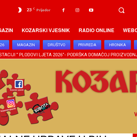
23
C
Prijedor
GAZIN
KOZARSKI VJESNIK
RADIO ONLINE
WEB
026
MAGAZIN
DRUŠTVO
PRIVREDA
HRONIKA
TACIJI ” PLODOVI LJETA 2026”- PODRŠKA DOMAĆOJ PROIZVODNJ
15. AVGUSTA