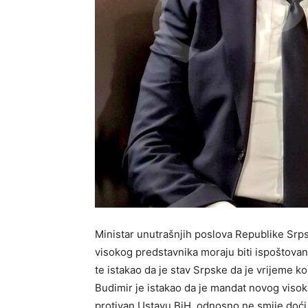
Ministar unutrašnjih poslova Republike Srps
visokog predstavnika moraju biti ispoštov
te istakao da je stav Srpske da je vrijeme k
Budimir je istakao da je mandat novog visoko
protivan Ustavu BiH, odnosno ne smije doći