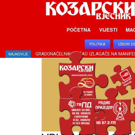
POČETNA
VIJESTI
MA
POLITIKA
IZBORI 2
GRADONAČELNIK OBIŠAO IZLAGAČE NA MANIFES
BLAŽI PAD TEMPERATURE VAZDUHA POSLIJE 
NAJNOVIJE