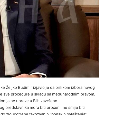
ke Željko Budimir izjavio je da prilikom izbora novog
ane sve procedure u skladu sa međunarodnim pravom,
olonijalne uprave u BiH završeno.
g predstavnika mora biti oročen i ne smije biti
 do zloupotrebe takozvanih “bonskih ovlaštenja”.