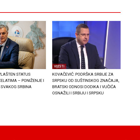
VIJESTI
VLAŠTEN STATUS
KOVAČEVIĆ: PODRŠKA SRBIJE ZA
ELATIMA – PONIŽENJE I
SRPSKU OD SUŠTINSKOG ZNAČAJA,
 SVAKOG SRBINA
BRATSKI ODNOSI DODIKA I VUČIĆA
OSNAŽILI I SRBIJU I SRPSKU