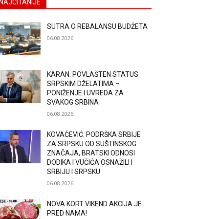
NAJČITANIJE
SUTRA O REBALANSU BUDŽETA
06.08.2026.
KARAN: POVLAŠTEN STATUS
SRPSKIM DŽELATIMA –
PONIŽENJE I UVREDA ZA
SVAKOG SRBINA
06.08.2026.
KOVAČEVIĆ: PODRŠKA SRBIJE
ZA SRPSKU OD SUŠTINSKOG
ZNAČAJA, BRATSKI ODNOSI
DODIKA I VUČIĆA OSNAŽILI I
SRBIJU I SRPSKU
06.08.2026.
NOVA KORT VIKEND AKCIJA JE
PRED NAMA!