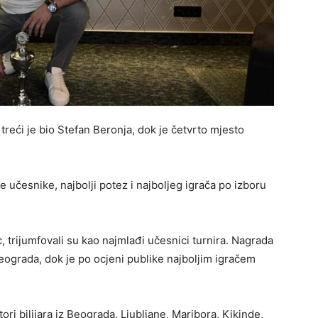
treći je bio Stefan Beronja, dok je četvrto mjesto
e učesnike, najbolji potez i najboljeg igrača po izboru
, trijumfovali su kao najmlađi učesnici turnira. Nagrada
 Beograda, dok je po ocjeni publike najboljim igračem
ri bilijara iz Beograda, Ljubljane, Maribora, Kikinde,