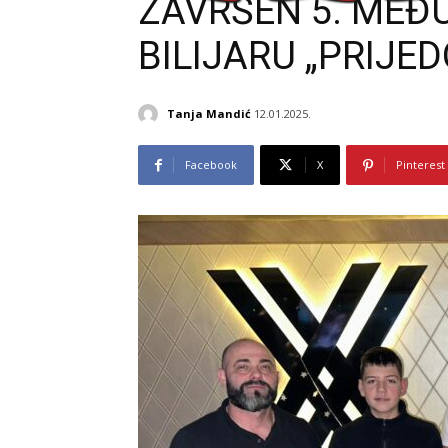
ZAVRŠEN 5. MEĐ
BILIJARU „PRIJE
Tanja Mandić
12.01.2025.
Facebook
X
Pinterest