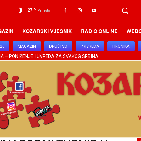
27
C
Prijedor
GAZIN
KOZARSKI VJESNIK
RADIO ONLINE
WEB
026
MAGAZIN
DRUŠTVO
PRIVREDA
HRONIKA
A – PONIŽENJE I UVREDA ZA SVAKOG SRBINA
SUŠTINSKOG ZNAČAJA, BRATSKI ODNOSI DODIKA I VUČIĆA OSNAŽIL