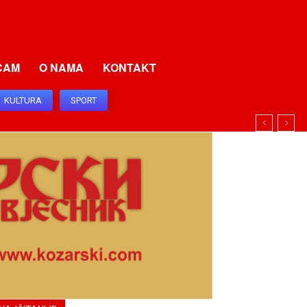
CAM
O NAMA
KONTAKT
KULTURA
SPORT
I I SRBIJU I SRPSKU