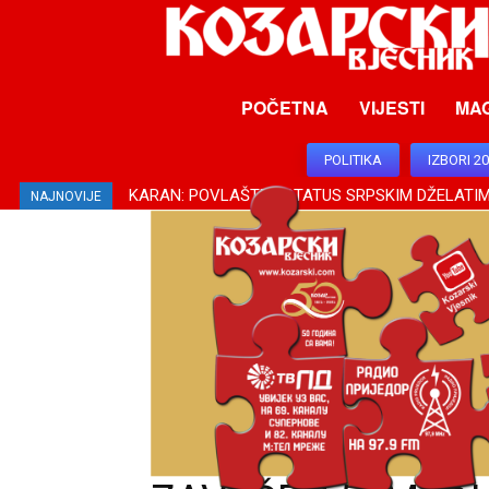
POČETNA
VIJESTI
MA
POLITIKA
IZBORI 2
KARAN: POVLAŠTEN STATUS SRPSKIM DŽELATIM
KOVAČEVIĆ: PODRŠKA SRBIJE ZA SRPSKU OD 
NAJNOVIJE