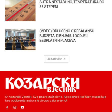
SUTRA NESTABILNO, TEMPERATURA DO
38 STEPENI
(VIDEO) ODLUČENO O REBALANSU
BUDŽETA, RIBNJAKU I DODJELI
BESPLATNIH PLACEVA
Učitati više
© Kozarski Vjesnik. Sva prava zaštićena. Kopiranje i korištenje sadržaja
bez odobrenja autora je strogo zabranjeno!