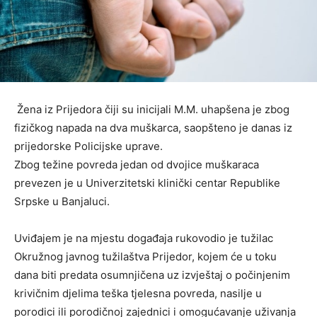
Žena iz Prijedora čiji su inicijali M.M. uhapšena je zbog
fizičkog napada na dva muškarca, saopšteno je danas iz
prijedorske Policijske uprave.
Zbog težine povreda jedan od dvojice muškaraca
prevezen je u Univerzitetski klinički centar Republike
Srpske u Banjaluci.
Uviđajem je na mjestu događaja rukovodio je tužilac
Okružnog javnog tužilaštva Prijedor, kojem će u toku
dana biti predata osumnjičena uz izvještaj o počinjenim
krivičnim djelima teška tjelesna povreda, nasilje u
porodici ili porodičnoj zajednici i omogućavanje uživanja