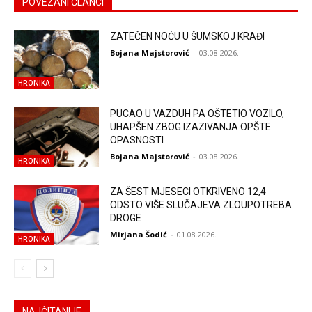
POVEZANI ČLANCI
ZATEČEN NOĆU U ŠUMSKOJ KRAĐI
Bojana Majstorović
-
03.08.2026.
HRONIKA
PUCAO U VAZDUH PA OŠTETIO VOZILO,
UHAPŠEN ZBOG IZAZIVANJA OPŠTE
OPASNOSTI
Bojana Majstorović
-
03.08.2026.
HRONIKA
ZA ŠEST MJESECI OTKRIVENO 12,4
ODSTO VIŠE SLUČAJEVA ZLOUPOTREBA
DROGE
Mirjana Šodić
-
01.08.2026.
HRONIKA
NAJČITANIJE