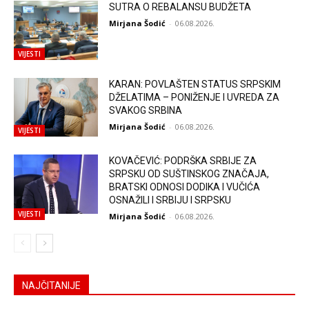
SUTRA O REBALANSU BUDŽETA
Mirjana Šodić
-
06.08.2026.
VIJESTI
KARAN: POVLAŠTEN STATUS SRPSKIM
DŽELATIMA – PONIŽENJE I UVREDA ZA
SVAKOG SRBINA
Mirjana Šodić
-
06.08.2026.
VIJESTI
KOVAČEVIĆ: PODRŠKA SRBIJE ZA
SRPSKU OD SUŠTINSKOG ZNAČAJA,
BRATSKI ODNOSI DODIKA I VUČIĆA
OSNAŽILI I SRBIJU I SRPSKU
VIJESTI
Mirjana Šodić
-
06.08.2026.
NAJČITANIJE