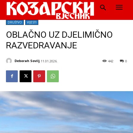
DRUŠTVO
VIJESTI
OBLAČNO UZ DJELIMIČNO
RAZVEDRAVANJE
Deborah Sovilj
11.01.2026.
442
0