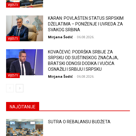
VIJESTI
KARAN: POVLAŠTEN STATUS SRPSKIM
DŽELATIMA – PONIŽENJE I UVREDA ZA
SVAKOG SRBINA
Mirjana Šodić
-
06.08.2026.
VIJESTI
KOVAČEVIĆ: PODRŠKA SRBIJE ZA
SRPSKU OD SUŠTINSKOG ZNAČAJA,
BRATSKI ODNOSI DODIKA I VUČIĆA
OSNAŽILI I SRBIJU I SRPSKU
VIJESTI
Mirjana Šodić
-
06.08.2026.
NAJČITANIJE
SUTRA O REBALANSU BUDŽETA