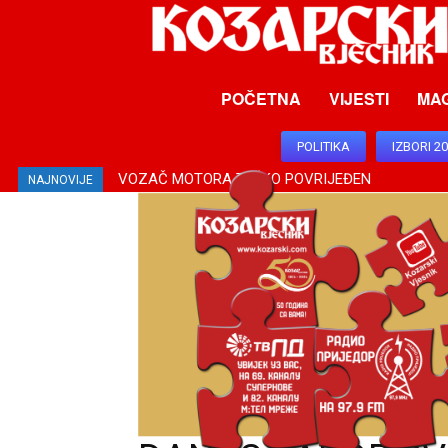
POČETNA
VIJESTI
MA
POLITIKA
IZBORI 2
VOZAČ MOTORA TEŠKO POVRIJEĐEN
NAJNOVIJE