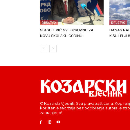
DRUŠTVO
DRUŠTVO
SPASOJEVIĆ: SVE SPREMNO ZA
DANAS NAO
NOVU ŠKOLSKU GODINU
KIŠU I PLJ
© Kozarski Vjesnik. Sva prava zaštićena. Kopiranj
korištenje sadržaja bez odobrenja autora je str
zabranjeno!