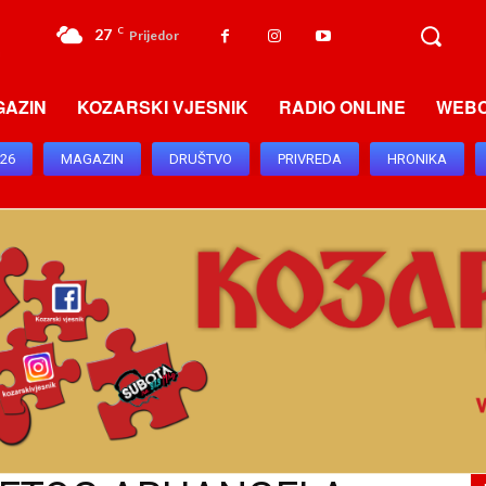
27
C
Prijedor
GAZIN
KOZARSKI VJESNIK
RADIO ONLINE
WEB
026
MAGAZIN
DRUŠTVO
PRIVREDA
HRONIKA