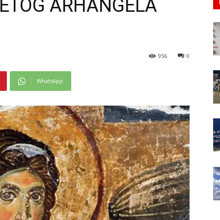
VETOG ARHANGELA
956
0
WhatsApp