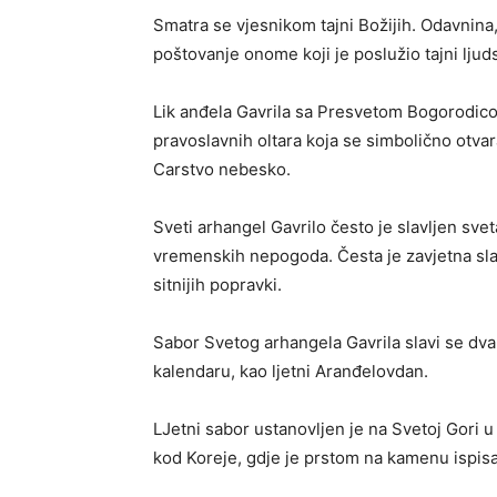
Smatra se vjesnikom tajni Božijih. Odavnina, 
poštovanje onome koji je poslužio tajni lju
Lik anđela Gavrila sa Presvetom Bogorodicom
pravoslavnih oltara koja se simbolično otvara
Carstvo nebesko.
Sveti arhangel Gavrilo često je slavljen svet
vremenskih nepogoda. Česta je zavjetna slav
sitnijih popravki.
Sabor Svetog arhangela Gavrila slavi se dva
kalendaru, kao ljetni Aranđelovdan.
LJetni sabor ustanovljen je na Svetoj Gori u 
kod Koreje, gdje je prstom na kamenu ispis