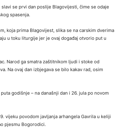
slavi se prvi dan poslije Blagovijesti, čime se odaje
dskog spasenja.
, koja prima Blagovijest, slika se na carskim dverima
ju u toku liturgije jer je ovaj događaj otvorio put u
ac. Narod ga smatra zaštitnikom ljudi i stoke od
a. Na ovaj dan izbjegava se bilo kakav rad, osim
 puta godišnje – na današnji dan i 26. jula po novom
9. vijeku povodom javljanja arhangela Gavrila u keliji
ao pjesmu Bogorodici.