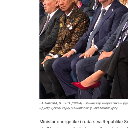
БАЊАЛУКА, 6. ЈУЛА /СРНА/ - Министар енергетике и р
идустријском сајму "Иннопром" у Јекатеринбургу.
Ministar energetike i rudarstva Republike S