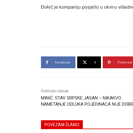
Đokić je kompaniju posjetio u okviru višedn
Facebook
X
Pinterest
Prethodni članak
MINIĆ: STAV SRPSKE JASAN – NIKAKVO
NAMETANJE ODLUKA POJEDINACA NIJE DOB
POVEZANI ČLANCI