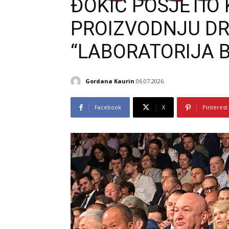
ĐOKIĆ POSJETIO
PROIZVODNJU D
“LABORATORIJA 
Gordana Kaurin
06.07.2026.
Facebook
X
Pinterest