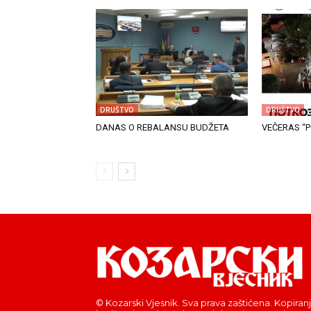
DRUŠTVO
DRUŠTVO
DANAS O REBALANSU BUDŽETA
VEČERAS “P
© Kozarski Vjesnik. Sva prava zaštićena. Kopiranj