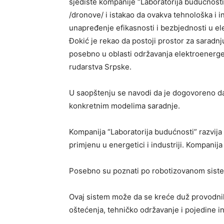
sjedište kompanije “Laboratorija budućnost
/dronove/ i istakao da ovakva tehnološka i i
unapređenje efikasnosti i bezbjednosti u e
Đokić je rekao da postoji prostor za saradnju
posebno u oblasti održavanja elektroenerge
rudarstva Srpske.
U saopštenju se navodi da je dogovoreno d
konkretnim modelima saradnje.
Kompanija “Laboratorija budućnosti” razvija
primjenu u energetici i industriji. Kompanij
Posebno su poznati po robotizovanom siste
Ovaj sistem može da se kreće duž provodnika
oštećenja, tehničko održavanje i pojedine i