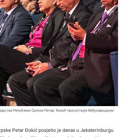
ударства Републике Српске Петар Ђокић присуствује Међународном
rpske Petar Đokić posjetio je danas u Jekaterinburgu