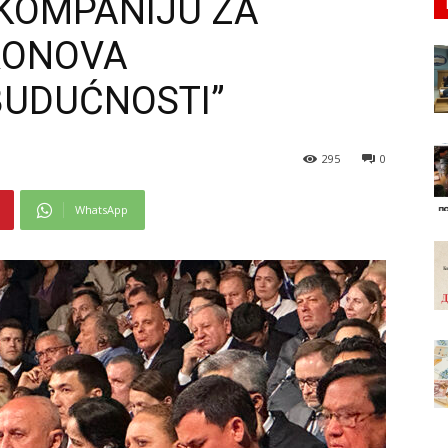
 KOMPANIJU ZA
RONOVA
BUDUĆNOSTI”
295
0
WhatsApp