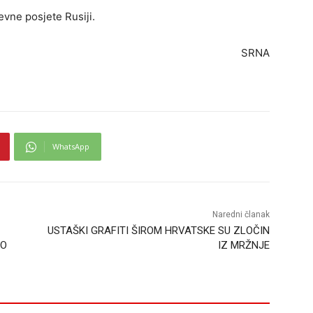
evne posjete Rusiji.
SRNA
WhatsApp
Naredni članak
USTAŠKI GRAFITI ŠIROM HRVATSKE SU ZLOČIN
RO
IZ MRŽNJE