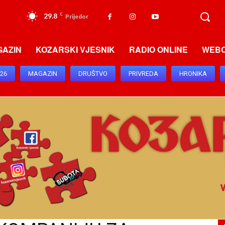
29.8
C
Prijedor
GAZIN
KOZARSKI VJESNIK
RADIO ONLINE
WEB
026
MAGAZIN
DRUŠTVO
PRIVREDA
HRONIKA