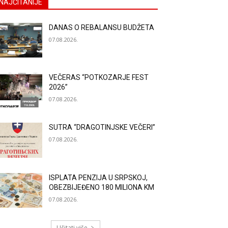
NAJČITANIJE
DANAS O REBALANSU BUDŽETA
07.08.2026.
VEČERAS “POTKOZARJE FEST
2026”
07.08.2026.
SUTRA “DRAGOTINJSKE VEČERI”
07.08.2026.
ISPLATA PENZIJA U SRPSKOJ,
OBEZBIJEĐENO 180 MILIONA KM
07.08.2026.
Učitati više