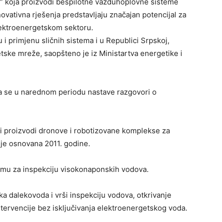
i” koja proizvodi bespilotne vazduhoplovne sisteme
novativna rješenja predstavljaju značajan potencijal za
lektroenergetskom sektoru.
 i primjenu sličnih sistema i u Republici Srpskoj,
tske mreže, saopšteno je iz Ministartva energetike i
a se u narednom periodu nastave razgovori o
 i proizvodi dronove i robotizovane komplekse za
a je osnovana 2011. godine.
mu za inspekciju visokonaponskih vodova.
 dalekovoda i vrši inspekciju vodova, otkrivanje
ntervencije bez isključivanja elektroenergetskog voda.