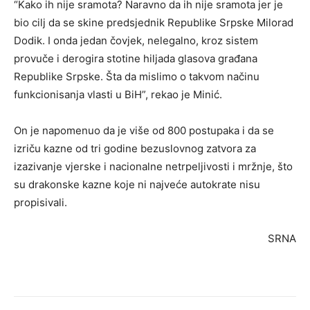
“Kako ih nije sramota? Naravno da ih nije sramota jer je
bio cilj da se skine predsjednik Republike Srpske Milorad
Dodik. I onda jedan čovjek, nelegalno, kroz sistem
provuče i derogira stotine hiljada glasova građana
Republike Srpske. Šta da mislimo o takvom načinu
funkcionisanja vlasti u BiH”, rekao je Minić.
On je napomenuo da je više od 800 postupaka i da se
izriču kazne od tri godine bezuslovnog zatvora za
izazivanje vjerske i nacionalne netrpeljivosti i mržnje, što
su drakonske kazne koje ni najveće autokrate nisu
propisivali.
SRNA