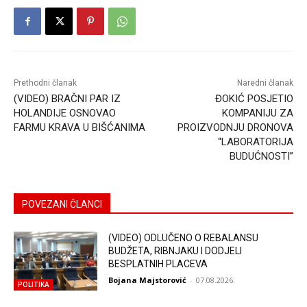
Prethodni članak
Naredni članak
(VIDEO) BRAČNI PAR IZ
ĐOKIĆ POSJETIO
HOLANDIJE OSNOVAO
KOMPANIJU ZA
FARMU KRAVA U BIŠĆANIMA
PROIZVODNJU DRONOVA
“LABORATORIJA
BUDUĆNOSTI”
POVEZANI ČLANCI
(VIDEO) ODLUČENO O REBALANSU
BUDŽETA, RIBNJAKU I DODJELI
BESPLATNIH PLACEVA
Bojana Majstorović
-
07.08.2026.
POLITIKA