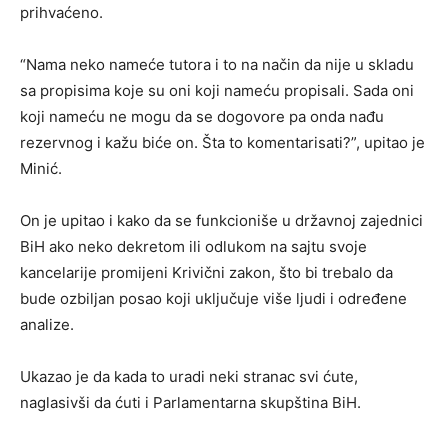
prihvaćeno.
“Nama neko nameće tutora i to na način da nije u skladu
sa propisima koje su oni koji nameću propisali. Sada oni
koji nameću ne mogu da se dogovore pa onda nađu
rezervnog i kažu biće on. Šta to komentarisati?”, upitao je
Minić.
On je upitao i kako da se funkcioniše u državnoj zajednici
BiH ako neko dekretom ili odlukom na sajtu svoje
kancelarije promijeni Krivični zakon, što bi trebalo da
bude ozbiljan posao koji uključuje više ljudi i određene
analize.
Ukazao je da kada to uradi neki stranac svi ćute,
naglasivši da ćuti i Parlamentarna skupština BiH.