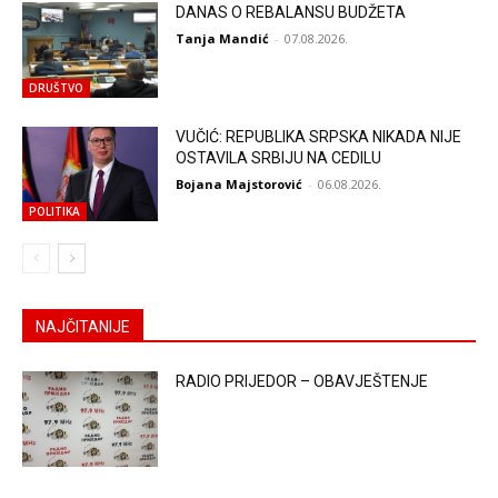
DANAS O REBALANSU BUDŽETA
Tanja Mandić
-
07.08.2026.
DRUŠTVO
VUČIĆ: REPUBLIKA SRPSKA NIKADA NIJE
OSTAVILA SRBIJU NA CEDILU
Bojana Majstorović
-
06.08.2026.
POLITIKA
NAJČITANIJE
RADIO PRIJEDOR – OBAVJEŠTENJE