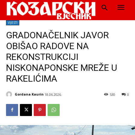
VIJESTI
GRADONAČELNIK JAVOR
OBIŠAO RADOVE NA
REKONSTRUKCIJI
NISKONAPONSKE MREŽE U
RAKELIĆIMA
Gordana Kaurin
18.06.2026.
530
0