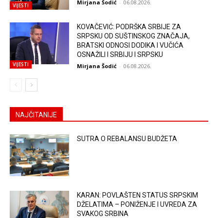
Mirjana Šodić
-
06.08.2026.
VIJESTI
KOVAČEVIĆ: PODRŠKA SRBIJE ZA
SRPSKU OD SUŠTINSKOG ZNAČAJA,
BRATSKI ODNOSI DODIKA I VUČIĆA
OSNAŽILI I SRBIJU I SRPSKU
VIJESTI
Mirjana Šodić
-
06.08.2026.
NAJČITANIJE
SUTRA O REBALANSU BUDŽETA
KARAN: POVLAŠTEN STATUS SRPSKIM
DŽELATIMA – PONIŽENJE I UVREDA ZA
SVAKOG SRBINA