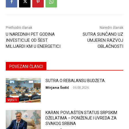
Prethodni članak
Naredni članak
U NAREDNIH PET GODINA
SUTRA SUNČANO UZ
INVESTICIJE OD ŠEST
UMJEREN RAZVOJ
MILIJARDI KM U ENERGETICI
OBLAČNOSTI
POVEZANI ČLANCI
SUTRA O REBALANSU BUDŽETA
Mirjana Šodić
-
06.08.2026.
VIJESTI
KARAN: POVLAŠTEN STATUS SRPSKIM
DŽELATIMA – PONIŽENJE I UVREDA ZA
SVAKOG SRBINA