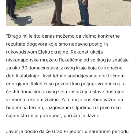
“Drago mi je što danas možemo da vidimo konkretne
rezultate dogovora koje smo nedavno postigli s
rukovodstvom Elektrokrajine. Rekonstrukcija
niskonaponske mreže u Rakelićima od velikog je značaja
za oko 30 domaćinstava iz ovog kraja koja će konačno
dobiti stabilnije i kvalitetnije snabdijevanje električnom
energijom. Rakelići su poznati kao poljoprivredni kraj, a
čestiti domaćini iz ovog sela zaslužuju uslove dostojne
vremena u kojem živimo. Zato mi je posebno važno da
budem na terenu, razgovaram s ljudima i iz prve ruke
čujem šta im je potrebno”, poručio je Javor.
Javor je dodao da će Grad Prijedor i u narednom periodu