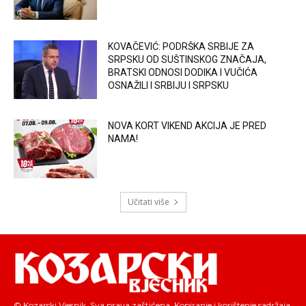
KOVAČEVIĆ: PODRŠKA SRBIJE ZA
SRPSKU OD SUŠTINSKOG ZNAČAJA,
BRATSKI ODNOSI DODIKA I VUČIĆA
OSNAŽILI I SRBIJU I SRPSKU
NOVA KORT VIKEND AKCIJA JE PRED
NAMA!
Učitati više
© Kozarski Vjesnik. Sva prava zaštićena. Kopiranje i korištenje sadržaja