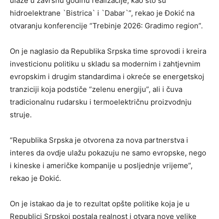
ulaze u završnu godinu realizacije, kao što su
hidroelektrane `Bistrica` i `Dabar`”, rekao je Đokić na
otvaranju konferencije “Trebinje 2026: Gradimo region”.
On je naglasio da Republika Srpska time sprovodi i kreira
investicionu politiku u skladu sa modernim i zahtjevnim
evropskim i drugim standardima i okreće se energetskoj
tranziciji koja podstiče “zelenu energiju”, ali i čuva
tradicionalnu rudarsku i termoelektričnu proizvodnju
struje.
“Republika Srpska je otvorena za nova partnerstva i
interes da ovdje ulažu pokazuju ne samo evropske, nego
i kineske i američke kompanije u posljednje vrijeme”,
rekao je Đokić.
On je istakao da je to rezultat opšte politike koja je u
Republici Srpskoj postala realnost i otvara nove velike