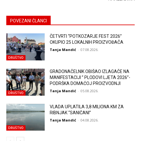
POVEZANI ČLANCI
ČETVRTI “POTKOZARJE FEST 2026”
OKUPIO 25 LOKALNIH PROIZVOĐAČA
Tanja Mandić
-
07.08.2026.
DRUŠTVO
GRADONAČELNIK OBIŠAO IZLAGAČE NA
MANIFESTACIJI ” PLODOVI LJETA 2026”-
PODRŠKA DOMAĆOJ PROIZVODNJI
Tanja Mandić
-
05.08.2026.
DRUŠTVO
VLADA UPLATILA 3,8 MILIONA KM ZA
RIBNJAK “SANIČANI”
Tanja Mandić
-
04.08.2026.
DRUŠTVO