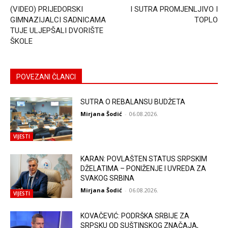
(VIDEO) PRIJEDORSKI
I SUTRA PROMJENLJIVO I
GIMNAZIJALCI SADNICAMA
TOPLO
TUJE ULJEPŠALI DVORIŠTE
ŠKOLE
POVEZANI ČLANCI
SUTRA O REBALANSU BUDŽETA
Mirjana Šodić
-
06.08.2026.
VIJESTI
KARAN: POVLAŠTEN STATUS SRPSKIM
DŽELATIMA – PONIŽENJE I UVREDA ZA
SVAKOG SRBINA
Mirjana Šodić
-
06.08.2026.
VIJESTI
KOVAČEVIĆ: PODRŠKA SRBIJE ZA
SRPSKU OD SUŠTINSKOG ZNAČAJA,