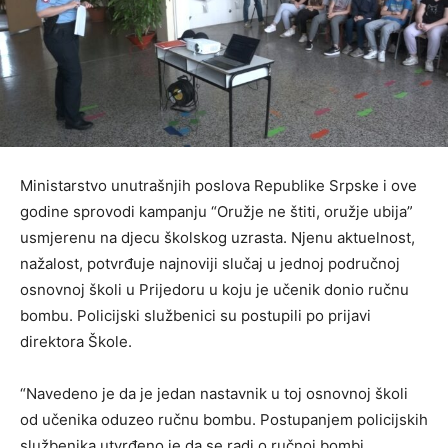
Ministarstvo unutrašnjih poslova Republike Srpske i ove
godine sprovodi kampanju “Oružje ne štiti, oružje ubija”
usmjerenu na djecu školskog uzrasta. Njenu aktuelnost,
nažalost, potvrđuje najnoviji slučaj u jednoj područnoj
osnovnoj školi u Prijedoru u koju je učenik donio ručnu
bombu. Policijski službenici su postupili po prijavi
direktora Škole.
“Navedeno je da je jedan nastavnik u toj osnovnoj školi
od učenika oduzeo ručnu bombu. Postupanjem policijskih
službenika utvrđeno je da se radi o ručnoj bombi