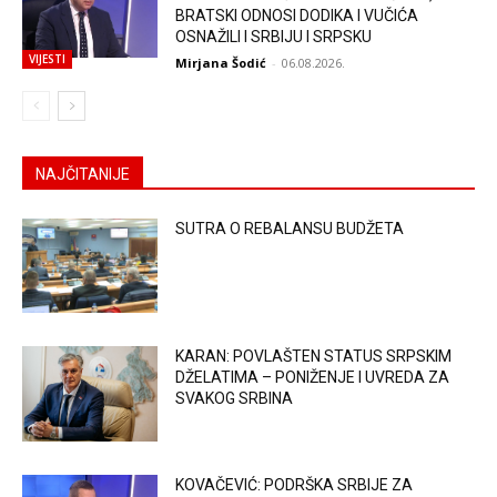
BRATSKI ODNOSI DODIKA I VUČIĆA
OSNAŽILI I SRBIJU I SRPSKU
VIJESTI
Mirjana Šodić
-
06.08.2026.
NAJČITANIJE
SUTRA O REBALANSU BUDŽETA
KARAN: POVLAŠTEN STATUS SRPSKIM
DŽELATIMA – PONIŽENJE I UVREDA ZA
SVAKOG SRBINA
KOVAČEVIĆ: PODRŠKA SRBIJE ZA