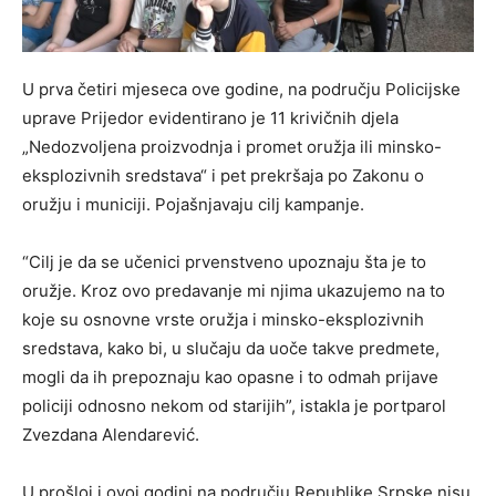
U prva četiri mjeseca ove godine, na području Policijske
uprave Prijedor evidentirano je 11 krivičnih djela
„Nedozvoljena proizvodnja i promet oružja ili minsko-
eksplozivnih sredstava“ i pet prekršaja po Zakonu o
oružju i municiji. Pojašnjavaju cilj kampanje.
“Cilj je da se učenici prvenstveno upoznaju šta je to
oružje. Kroz ovo predavanje mi njima ukazujemo na to
koje su osnovne vrste oružja i minsko-eksplozivnih
sredstava, kako bi, u slučaju da uoče takve predmete,
mogli da ih prepoznaju kao opasne i to odmah prijave
policiji odnosno nekom od starijih”, istakla je portparol
Zvezdana Alendarević.
U prošloj i ovoj godini na području Republike Srpske nisu