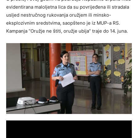
evidentirana maloljetna lica da su povrijeđena ili stradala
usljed nestručnog rukovanja oružjem ili minsko-
eksplozivnim sredstvima, saopšteno je iz MUP-a RS.
Kampanja “Oružje ne štiti, oružje ubija” traje do 14. juna.