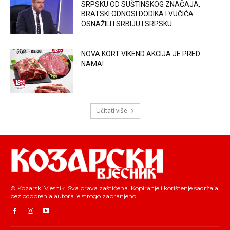
SRPSKU OD SUŠTINSKOG ZNAČAJA,
BRATSKI ODNOSI DODIKA I VUČIĆA
OSNAŽILI I SRBIJU I SRPSKU
NOVA KORT VIKEND AKCIJA JE PRED
NAMA!
Učitati više
© Kozarski Vjesnik. Sva prava zaštićena. Kopiranje i korištenje sadržaja
bez odobrenja autora je strogo zabranjeno!