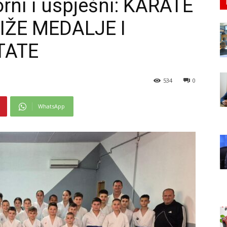
orni i uspješni: KARATE
IŽE MEDALJE I
TATE
534
0
WhatsApp