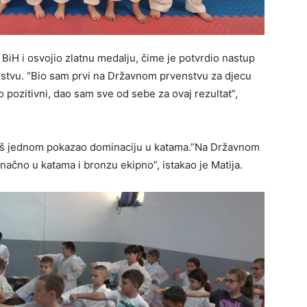
a BiH i osvojio zlatnu medalju, čime je potvrdio nastup
stvu. “Bio sam prvi na Državnom prvenstvu za djecu
o pozitivni, dao sam sve od sebe za ovaj rezultat”,
e još jednom pokazao dominaciju u katama.”Na Državnom
načno u katama i bronzu ekipno”, istakao je Matija.