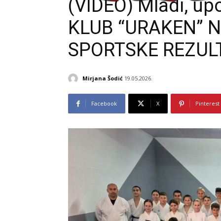
(VIDEO) Mladi, up
KLUB “URAKEN” N
SPORTSKE REZUL
Mirjana Šodić
19.05.2026.
Facebook
X
Pinterest