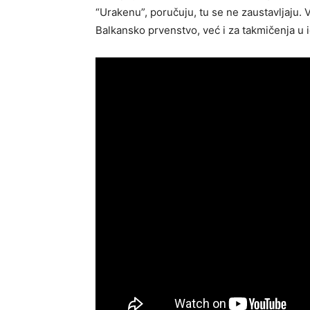
“Urakenu”, poručuju, tu se ne zaustavljaju. V
Balkansko prvenstvo, već i za takmičenja u i