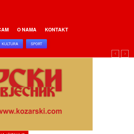
CAM
O NAMA
KONTAKT
KULTURA
SPORT
I SRBIJU I SRPSKU