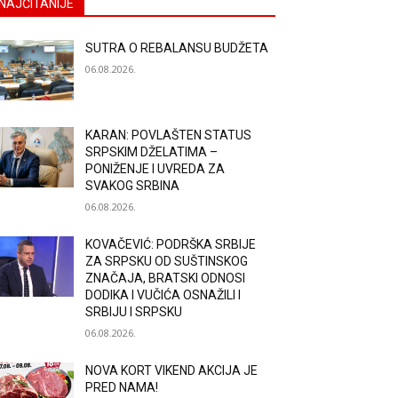
NAJČITANIJE
SUTRA O REBALANSU BUDŽETA
06.08.2026.
KARAN: POVLAŠTEN STATUS
SRPSKIM DŽELATIMA –
PONIŽENJE I UVREDA ZA
SVAKOG SRBINA
06.08.2026.
KOVAČEVIĆ: PODRŠKA SRBIJE
ZA SRPSKU OD SUŠTINSKOG
ZNAČAJA, BRATSKI ODNOSI
DODIKA I VUČIĆA OSNAŽILI I
SRBIJU I SRPSKU
06.08.2026.
NOVA KORT VIKEND AKCIJA JE
PRED NAMA!