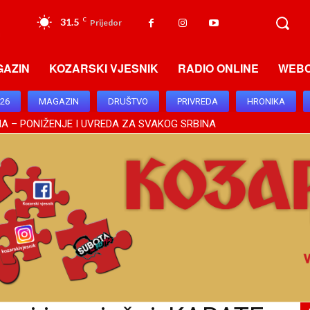
31.5
C
Prijedor
GAZIN
KOZARSKI VJESNIK
RADIO ONLINE
WEB
026
MAGAZIN
DRUŠTVO
PRIVREDA
HRONIKA
TINSKOG ZNAČAJA, BRATSKI ODNOSI DODIKA I VUČIĆA OSNAŽILI 