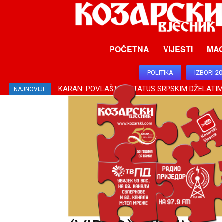
POČETNA
VIJESTI
MA
POLITIKA
IZBORI 2
KOVAČEVIĆ: PODRŠKA SRBIJE ZA SRPSKU OD SUŠ
NAJNOVIJE