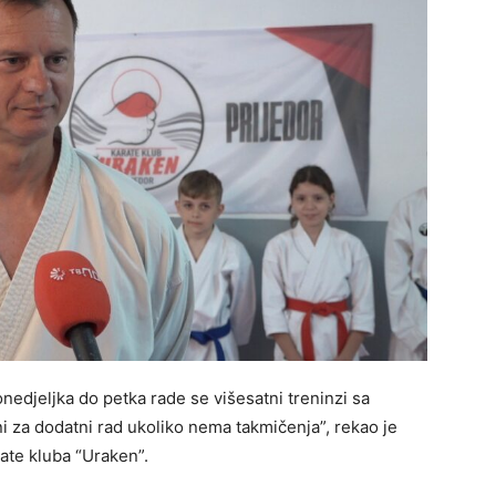
edjeljka do petka rade se višesatni treninzi sa
ni za dodatni rad ukoliko nema takmičenja”, rekao je
rate kluba “Uraken”.