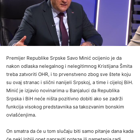
Premijer Republike Srpske Savo Minić ocijenio je da
nakon odlaska nelegalnog i nelegitimnog Kristijana Šmita
treba zatvoriti OHR, i to prvenstveno zbog sve štete koju
su ovaj stranac i slični nanijeli Srpskoj, a time i cijeloj BiH.
Minić je izjavio novinarima u Banjaluci da Republika
Srpska i BiH neće ništa pozitivno dobiti ako se zadrži
funkcija visokog predstavnika sa takozvanim bonskim
ovlašćenjima.
On smatra da će u tom slučaju biti samo pitanje dana kada
će neki lobiji opet napraviti poteze ili nametanja radi