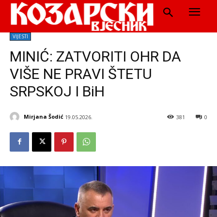
VIJESTI
MINIĆ: ZATVORITI OHR DA
VIŠE NE PRAVI ŠTETU
SRPSKOJ I BiH
Mirjana Šodić
19.05.2026.
381
0