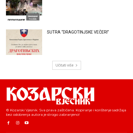
SUTRA “DRAGOTINJSKE VEČERI”
Učitati više
© Kozarski Vjesnik. Sva prava zaštićena. Kopiranje i korištenje sadržaja
bez odobrenja autora je strogo zabranjeno!