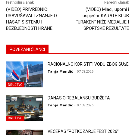
Prethodni članak
Naredni članak
(VIDEO) PRIVREDNICI
(VIDEO) Mladi, uporni i
USAVRŠAVALI ZNANJE O
uspješni: KARATE KLUB
HASAP SISTEMU I
“URAKEN” NIŽE MEDALJE I
BEZBJEDNOSTI HRANE
SPORTSKE REZULTATE
POVEZANI ČLANCI
RACIONALNO KORISTITI VODU ZBOG SUŠE
Tanja Mandić
-
07.08.2026.
DRUŠTVO
DANAS O REBALANSU BUDŽETA
Tanja Mandić
-
07.08.2026.
DRUŠTVO
VEČERAS “POTKOZARJE FEST 2026”