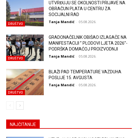
UTVRĐUJU SE OKOLNOSTI PRIJAVE NA
OBRAČUN PLATA U CENTRU ZA
SOCIJALNI RAD
Tanja Mandić
-
05.08.2026.
DRUŠTVO
GRADONAČELNIK OBIŠAO IZLAGAČE NA
MANIFESTACIJI ” PLODOVI LJETA 2026”-
PODRŠKA DOMAĆOJ PROIZVODNJI
Tanja Mandić
-
05.08.2026.
DRUŠTVO
BLAŽI PAD TEMPERATURE VAZDUHA
POSLIJE 15. AVGUSTA
Tanja Mandić
-
05.08.2026.
DRUŠTVO
NAJČITANIJE