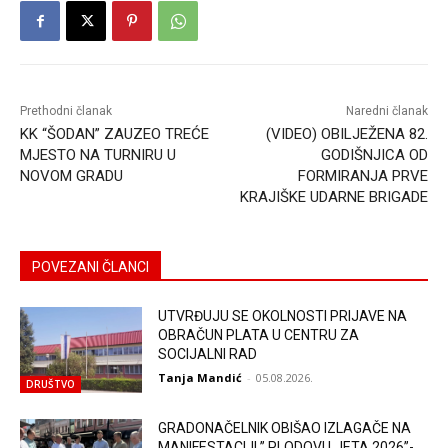
Prethodni članak
Naredni članak
KK “ŠODAN” ZAUZEO TREĆE
(VIDEO) OBILJEŽENA 82.
MJESTO NA TURNIRU U
GODIŠNJICA OD
NOVOM GRADU
FORMIRANJA PRVE
KRAJIŠKE UDARNE BRIGADE
POVEZANI ČLANCI
UTVRĐUJU SE OKOLNOSTI PRIJAVE NA
OBRAČUN PLATA U CENTRU ZA
SOCIJALNI RAD
Tanja Mandić
-
05.08.2026.
DRUŠTVO
GRADONAČELNIK OBIŠAO IZLAGAČE NA
MANIFESTACIJI ” PLODOVI LJETA 2026”-