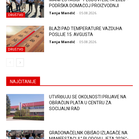
PODRŠKA DOMAĆOJ PROIZVODNJI
Tanja Mandić
-
05.08.2026.
DRUŠTVO
BLAŽI PAD TEMPERATURE VAZDUHA
POSLIJE 15. AVGUSTA
Tanja Mandić
-
05.08.2026.
DRUŠTVO
NAJČITANIJE
UTVRĐUJU SE OKOLNOSTI PRIJAVE NA
OBRAČUN PLATA U CENTRU ZA
SOCIJALNI RAD
GRADONAČELNIK OBIŠAO IZLAGAČE NA
MANIFESTACIJI ” PLODOVI LJETA 2026”-