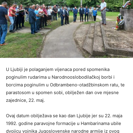
U Ljubiji je polaganjem vijenaca pored spomenika
poginulim rudarima u Narodnooslobodilačkoj borbi i
borcima poginulim u Odbrambeno-otadžbinskom ratu, te
parastosom u spomen sobi, obilježen dan ove mjesne
zajednice, 22. maj.
Ovaj datum obilježava se kao dan Ljubije jer su 22. maja
1992. godine paravojne formacije u Hambarinama ubile
dvojicu vojnika Jugoslovenske narodne armije iz ovog