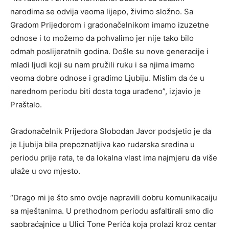
narodima se odvija veoma lijepo, živimo složno. Sa
Gradom Prijedorom i gradonačelnikom imamo izuzetne
odnose i to možemo da pohvalimo jer nije tako bilo
odmah poslijeratnih godina. Došle su nove generacije i
mladi ljudi koji su nam pružili ruku i sa njima imamo
veoma dobre odnose i gradimo Ljubiju. Mislim da će u
narednom periodu biti dosta toga urađeno”, izjavio je
Praštalo.
Gradonačelnik Prijedora Slobodan Javor podsjetio je da
je Ljubija bila prepoznatljiva kao rudarska sredina u
periodu prije rata, te da lokalna vlast ima najmjeru da više
ulaže u ovo mjesto.
“Drago mi je što smo ovdje napravili dobru komunikacaiju
sa mještanima. U prethodnom periodu asfaltirali smo dio
saobraćajnice u Ulici Tone Perića koja prolazi kroz centar