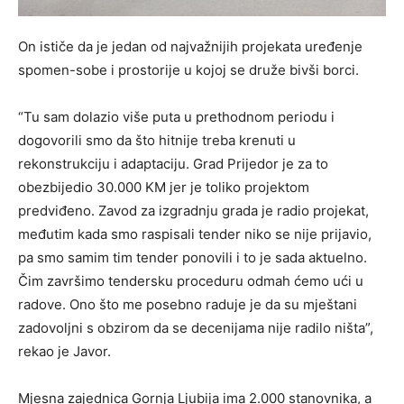
On ističe da je jedan od najvažnijih projekata uređenje
spomen-sobe i prostorije u kojoj se druže bivši borci.
“Tu sam dolazio više puta u prethodnom periodu i
dogovorili smo da što hitnije treba krenuti u
rekonstrukciju i adaptaciju. Grad Prijedor je za to
obezbijedio 30.000 KM jer je toliko projektom
predviđeno. Zavod za izgradnju grada je radio projekat,
međutim kada smo raspisali tender niko se nije prijavio,
pa smo samim tim tender ponovili i to je sada aktuelno.
Čim završimo tendersku proceduru odmah ćemo ući u
radove. Ono što me posebno raduje je da su mještani
zadovoljni s obzirom da se decenijama nije radilo ništa”,
rekao je Javor.
Mjesna zajednica Gornja Ljubija ima 2.000 stanovnika, a