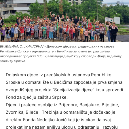
БИЈЕЉИНА, 2. ЈУНА /СРНА/ - Доласком дјеце из предшколских установа
Републике Српске у одмаралиште у Бечићима започела је прва смјена
овогодишњег пројекта "Социјализација дјеце" коју спроводи Фонд за дјечију
заштиту Српске.
Dolaskom djece iz predškolskih ustanova Republike
Srpske u odmaralište u Bečićima započela je prva smjena
ovogodišnjeg projekta “Socijalizacija djece” koju sprovodi
Fond za dječiju zaštitu Srpske.
Djecu i prateće osoblje iz Prijedora, Banjaluke, Bijeljine,
Zvornika, Bileće i Trebinja u odmaralištu je dočekao je
direktor Fonda Nedeljko Jović koji je istakao da ovaj
projekat ima nezamjenljivu ulogu u odrastanju i razvoju