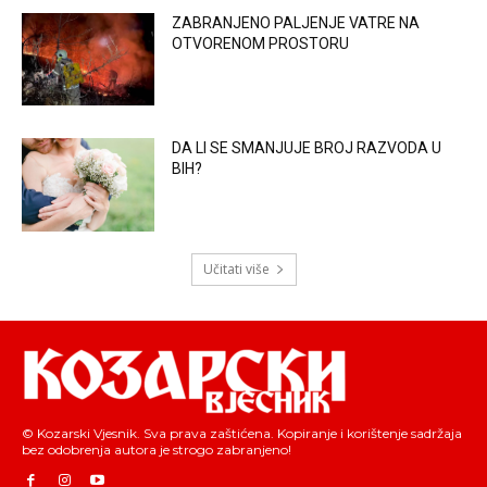
ZABRANJENO PALJENJE VATRE NA
OTVORENOM PROSTORU
DA LI SE SMANJUJE BROJ RAZVODA U
BIH?
Učitati više
© Kozarski Vjesnik. Sva prava zaštićena. Kopiranje i korištenje sadržaja
bez odobrenja autora je strogo zabranjeno!