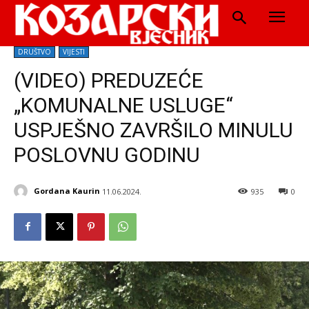
DRUŠTVO
VIJESTI
(VIDEO) PREDUZEĆE
„KOMUNALNE USLUGE“
USPJEŠNO ZAVRŠILO MINULU
POSLOVNU GODINU
Gordana Kaurin
11.06.2024.
935
0