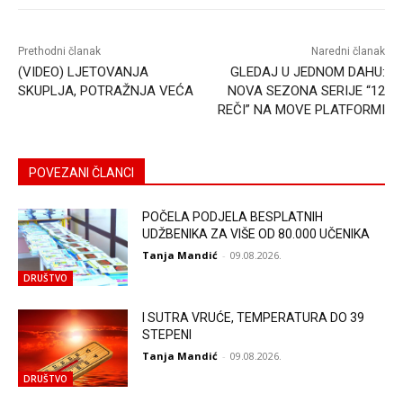
Prethodni članak
Naredni članak
(VIDEO) LJETOVANJA
GLEDAJ U JEDNOM DAHU:
SKUPLJA, POTRAŽNJA VEĆA
NOVA SEZONA SERIJE “12
REČI” NA MOVE PLATFORMI
POVEZANI ČLANCI
POČELA PODJELA BESPLATNIH
UDŽBENIKA ZA VIŠE OD 80.000 UČENIKA
Tanja Mandić
-
09.08.2026.
DRUŠTVO
I SUTRA VRUĆE, TEMPERATURA DO 39
STEPENI
Tanja Mandić
-
09.08.2026.
DRUŠTVO