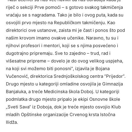
riječ o sekciji Prve pomoći – s gotovo svakog takmičenja
vraćaju se s nagradama. Tako je bilo i ovog puta, kada su
osvojili prvo mjesto na Republičkom takmičenju. Kao
direktorici ove ustanove, zaista mi je čast i ponos što pod
našim krovom imamo ovakve učenike. Naravno, tu su i
njihovi profesori i mentori, koji se s njima posvećeno i
dugotrajno pripremaju. Sve to zajedno – trud, rad i
višesatne pripreme – dovelo je do ovog velikog uspjeha,
na koji svi možemo biti ponosni”, izjavila je Bojana
Vučenović, direktorica Srednjoškolskog centra “Prijedor”.
Drugo mjesto u kategoriji omladine osvojila je Gimnazija
Banjaluka, a treće Medicinska škola Doboj. U kategoriji
podmlatka drugo mjesto pripalo je ekipi Osnovne škole
„Sveti Sava“ iz Doboja, dok je treće mjesto osvojio Klub
mladih Opštinske organizacije Crvenog krsta Istočna
Ilidža.