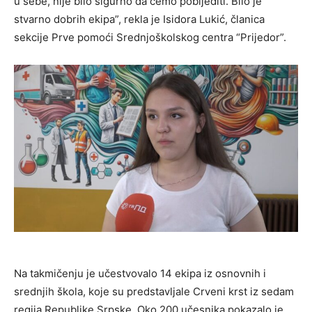
u sebe, nije bilo sigurno da ćemo pobijediti. Bilo je
stvarno dobrih ekipa”, rekla je Isidora Lukić, članica
sekcije Prve pomoći Srednjoškolskog centra “Prijedor”.
Na takmičenju je učestvovalo 14 ekipa iz osnovnih i
srednjih škola, koje su predstavljale Crveni krst iz sedam
regija Republike Srpske. Oko 200 učesnika pokazalo je