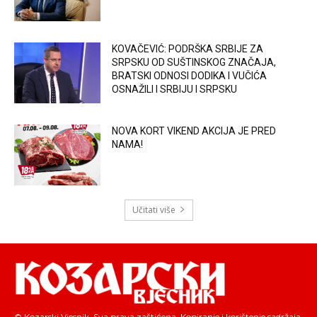
KOVAČEVIĆ: PODRŠKA SRBIJE ZA
SRPSKU OD SUŠTINSKOG ZNAČAJA,
BRATSKI ODNOSI DODIKA I VUČIĆA
OSNAŽILI I SRBIJU I SRPSKU
NOVA KORT VIKEND AKCIJA JE PRED
NAMA!
Učitati više
© Kozarski Vjesnik. Sva prava zaštićena. Kopiranje i korištenje sadržaja