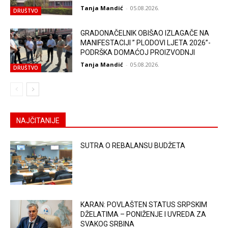
Tanja Mandić
-
05.08.2026.
DRUŠTVO
GRADONAČELNIK OBIŠAO IZLAGAČE NA
MANIFESTACIJI ” PLODOVI LJETA 2026”-
PODRŠKA DOMAĆOJ PROIZVODNJI
Tanja Mandić
-
05.08.2026.
DRUŠTVO
NAJČITANIJE
SUTRA O REBALANSU BUDŽETA
KARAN: POVLAŠTEN STATUS SRPSKIM
DŽELATIMA – PONIŽENJE I UVREDA ZA
SVAKOG SRBINA