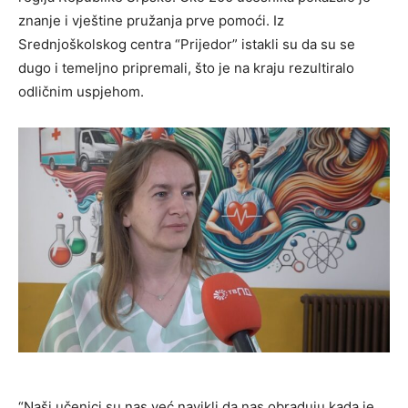
znanje i vještine pružanja prve pomoći. Iz
Srednjoškolskog centra “Prijedor” istakli su da su se
dugo i temeljno pripremali, što je na kraju rezultiralo
odličnim uspjehom.
“Naši učenici su nas već navikli da nas obraduju kada je