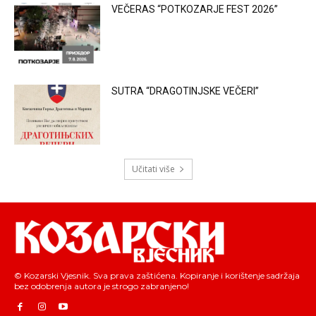
VEČERAS “POTKOZARJE FEST 2026”
SUTRA “DRAGOTINJSKE VEČERI”
Učitati više
© Kozarski Vjesnik. Sva prava zaštićena. Kopiranje i korištenje sadržaja
bez odobrenja autora je strogo zabranjeno!