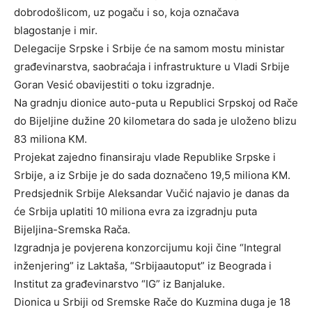
dobrodošlicom, uz pogaču i so, koja označava
blagostanje i mir.
Delegacije Srpske i Srbije će na samom mostu ministar
građevinarstva, saobraćaja i infrastrukture u Vladi Srbije
Goran Vesić obavijestiti o toku izgradnje.
Na gradnju dionice auto-puta u Republici Srpskoj od Rače
do Bijeljine dužine 20 kilometara do sada je uloženo blizu
83 miliona KM.
Projekat zajedno finansiraju vlade Republike Srpske i
Srbije, a iz Srbije je do sada doznačeno 19,5 miliona KM.
Predsjednik Srbije Aleksandar Vučić najavio je danas da
će Srbija uplatiti 10 miliona evra za izgradnju puta
Bijeljina-Sremska Rača.
Izgradnja je povjerena konzorcijumu koji čine “Integral
inženjering” iz Laktaša, “Srbijaautoput” iz Beograda i
Institut za građevinarstvo “IG” iz Banjaluke.
Dionica u Srbiji od Sremske Rače do Kuzmina duga je 18