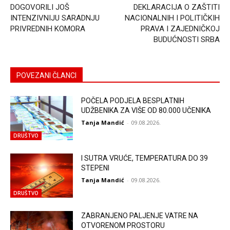
DOGOVORILI JOŠ
DEKLARACIJA O ZAŠTITI
INTENZIVNIJU SARADNJU
NACIONALNIH I POLITIČKIH
PRIVREDNIH KOMORA
PRAVA I ZAJEDNIČKOJ
BUDUĆNOSTI SRBA
POVEZANI ČLANCI
POČELA PODJELA BESPLATNIH
UDŽBENIKA ZA VIŠE OD 80.000 UČENIKA
Tanja Mandić
-
09.08.2026.
DRUŠTVO
I SUTRA VRUĆE, TEMPERATURA DO 39
STEPENI
Tanja Mandić
-
09.08.2026.
DRUŠTVO
ZABRANJENO PALJENJE VATRE NA
OTVORENOM PROSTORU