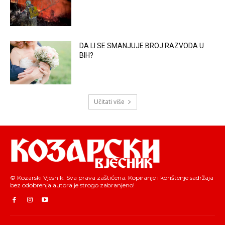
DA LI SE SMANJUJE BROJ RAZVODA U
BIH?
Učitati više
© Kozarski Vjesnik. Sva prava zaštićena. Kopiranje i korištenje sadržaja
bez odobrenja autora je strogo zabranjeno!