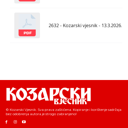
2632 - Kozarski vjesnik - 13.3.2026.
© Kozarski Vjesnik. Sva prava zaštićena. Kopiranje i korištenje sadržaja
bez odobrenja autora je strogo zabranjeno!