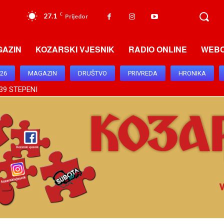
27.1
C
Prijedor
GAZIN
KOZARSKI VJESNIK
RADIO ONLINE
WEB
026
MAGAZIN
DRUŠTVO
PRIVREDA
HRONIKA
39 STEPENI