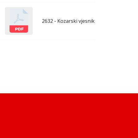
2632 - Kozarski vjesnik - 13.3.2026.
mar