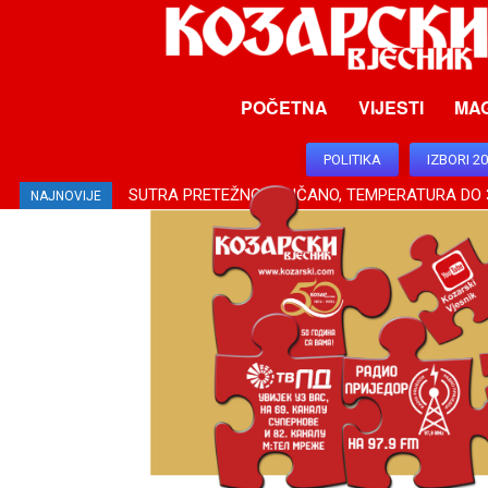
POČETNA
VIJESTI
MA
POLITIKA
IZBORI 2
SUTRA PRETEŽNO SUNČANO, TEMPERATURA DO 
NAJNOVIJE