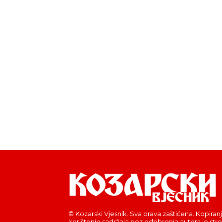
© Kozarski Vjesnik. Sva prava zaštićena. Kopiranj
korištenje sadržaja bez odobrenja autora je str