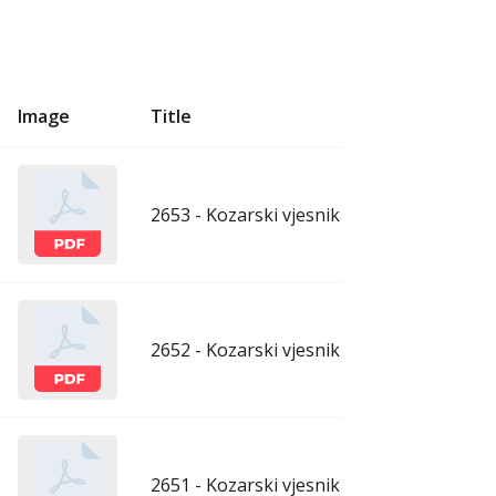
Image
Title
U
2653 - Kozarski vjesnik - 7.8.2026.
aug
2652 - Kozarski vjesnik - 31.7.2026.
ju
2651 - Kozarski vjesnik - 24.7.2026.
ju