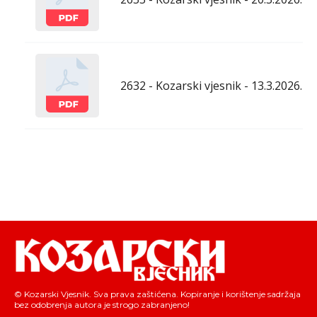
2632 - Kozarski vjesnik - 13.3.2026.
© Kozarski Vjesnik. Sva prava zaštićena. Kopiranje i korištenje sadržaja
bez odobrenja autora je strogo zabranjeno!