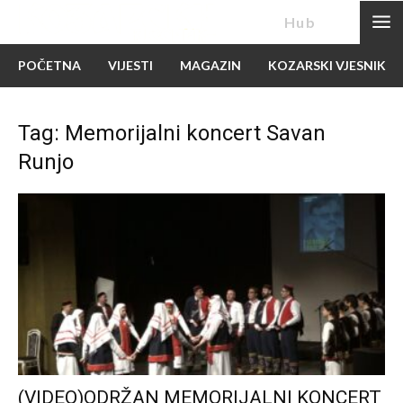
News
Hub
POČETNA
VIJESTI
MAGAZIN
KOZARSKI VJESNIK
Tag: Memorijalni koncert Savan
Runjo
(VIDEO)ODRŽAN MEMORIJALNI KONCERT