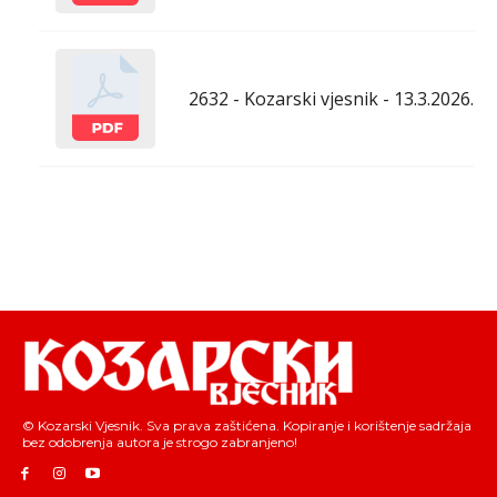
2632 - Kozarski vjesnik - 13.3.2026.
© Kozarski Vjesnik. Sva prava zaštićena. Kopiranje i korištenje sadržaja
bez odobrenja autora je strogo zabranjeno!