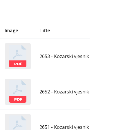
Image
Title
U
2653 - Kozarski vjesnik - 7.8.2026.
aug
2652 - Kozarski vjesnik - 31.7.2026.
ju
2651 - Kozarski vjesnik - 24.7.2026.
ju