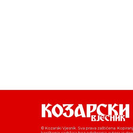
© Kozarski Vjesnik. Sva prava zaštićena. Kopiranj
korištenje sadržaja bez odobrenja autora je str