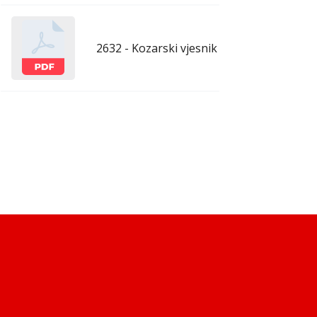
2632 - Kozarski vjesnik - 13.3.2026.
mar