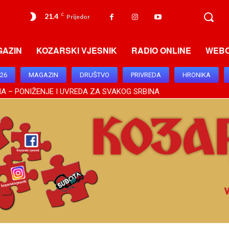
21.4
C
Prijedor
GAZIN
KOZARSKI VJESNIK
RADIO ONLINE
WEB
026
MAGAZIN
DRUŠTVO
PRIVREDA
HRONIKA
A – PONIŽENJE I UVREDA ZA SVAKOG SRBINA