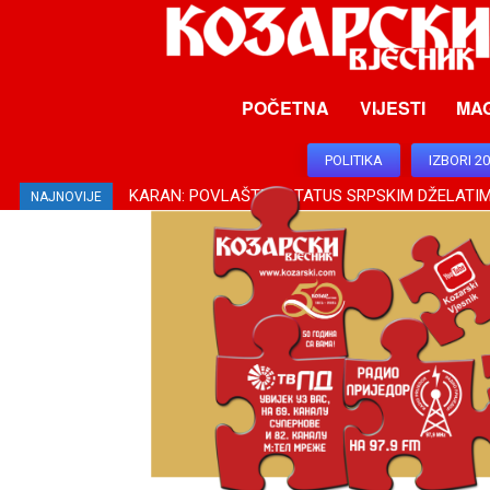
POČETNA
VIJESTI
MA
POLITIKA
IZBORI 2
KARAN: POVLAŠTEN STATUS SRPSKIM DŽELATIM
NAJNOVIJE