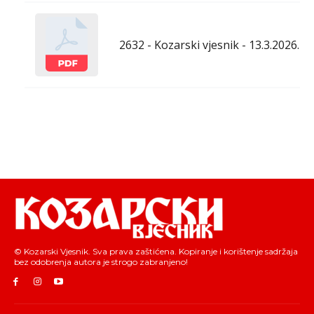
2632 - Kozarski vjesnik - 13.3.2026.
© Kozarski Vjesnik. Sva prava zaštićena. Kopiranje i korištenje sadržaja
bez odobrenja autora je strogo zabranjeno!