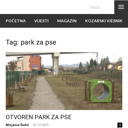
News
Hub
POČETNA
VIJESTI
MAGAZIN
KOZARSKI VJESNIK
Tag: park za pse
OTVOREN PARK ZA PSE
Mirjana Šodić
-
30.12.2025.
0