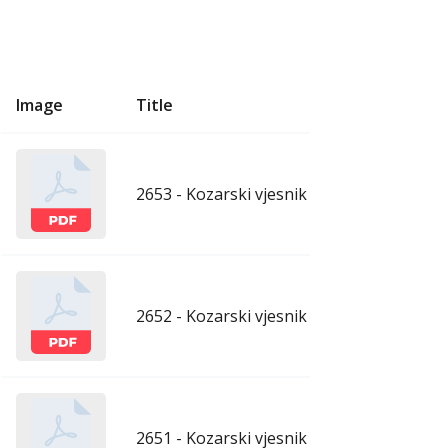
Image
Title
U
2653 - Kozarski vjesnik - 7.8.2026.
aug
2652 - Kozarski vjesnik - 31.7.2026.
ju
2651 - Kozarski vjesnik - 24.7.2026.
ju