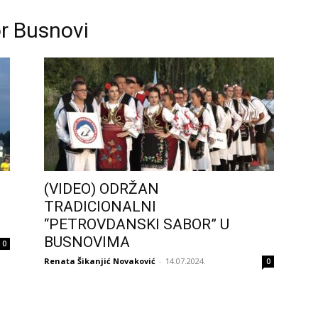
r Busnovi
(VIDEO) ODRŽAN
TRADICIONALNI
“PETROVDANSKI SABOR” U
BUSNOVIMA
0
Renata Šikanjić Novaković
-
14.07.2024.
0