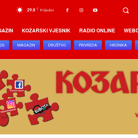
29.8
C
Prijedor
GAZIN
KOZARSKI VJESNIK
RADIO ONLINE
WEB
026
MAGAZIN
DRUŠTVO
PRIVREDA
HRONIKA