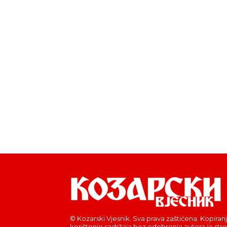
© Kozarski Vjesnik. Sva prava zaštićena. Kopiranj
korištenje sadržaja bez odobrenja autora je str