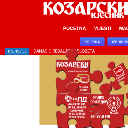
POČETNA
VIJESTI
MA
POLITIKA
IZBORI 2
DANAS O REBALANSU BUDŽETA
NAJNOVIJE