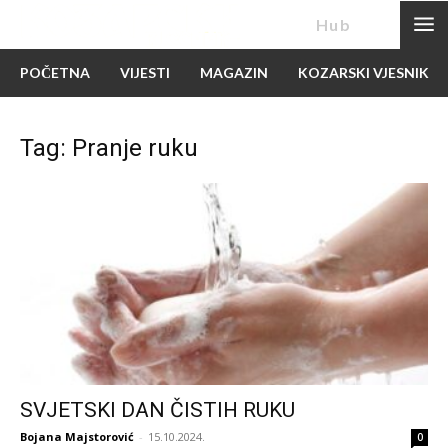
News
Hub
POČETNA
VIJESTI
MAGAZIN
KOZARSKI VJESNIK
Tag: Pranje ruku
SVJETSKI DAN ČISTIH RUKU
Bojana Majstorović
-
15.10.2024.
0