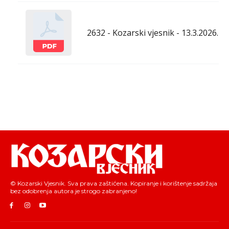
2632 - Kozarski vjesnik - 13.3.2026.
© Kozarski Vjesnik. Sva prava zaštićena. Kopiranje i korištenje sadržaja
bez odobrenja autora je strogo zabranjeno!