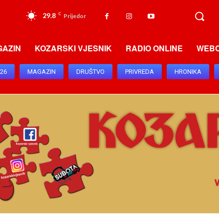
29.8
C
Prijedor
GAZIN
KOZARSKI VJESNIK
RADIO ONLINE
WEB
026
MAGAZIN
DRUŠTVO
PRIVREDA
HRONIKA