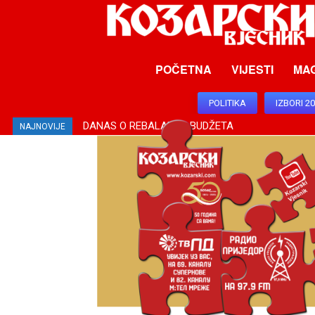
POČETNA
VIJESTI
MA
POLITIKA
IZBORI 2
DANAS O REBALANSU BUDŽETA
NAJNOVIJE