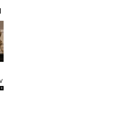
H
V
0