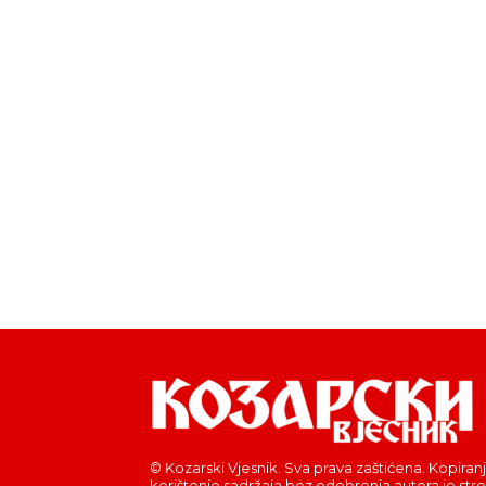
© Kozarski Vjesnik. Sva prava zaštićena. Kopiranj
korištenje sadržaja bez odobrenja autora je str