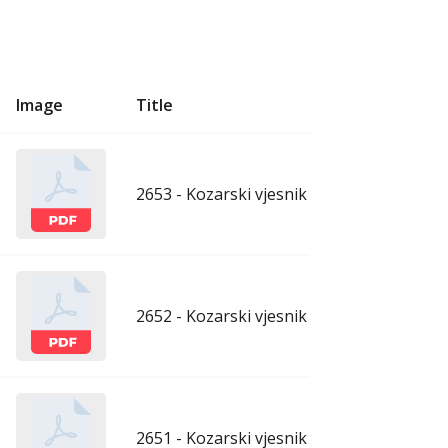
Image
Title
U
2653 - Kozarski vjesnik - 7.8.2026.
aug
2652 - Kozarski vjesnik - 31.7.2026.
ju
2651 - Kozarski vjesnik - 24.7.2026.
ju