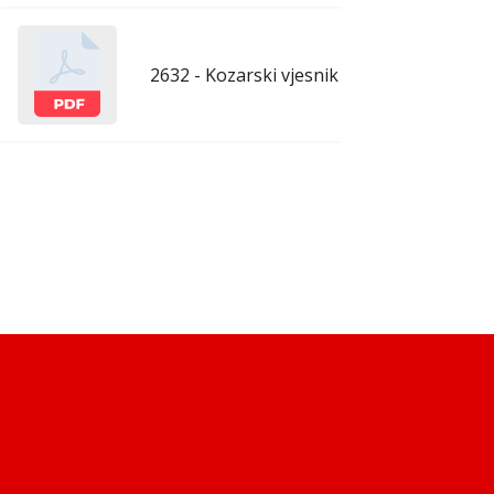
2632 - Kozarski vjesnik - 13.3.2026.
mar