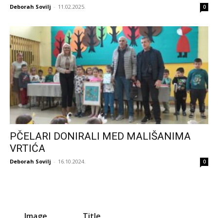
Deborah Sovilj
-
11.02.2025.
0
PČELARI DONIRALI MED MALIŠANIMA
VRTIĆA
Deborah Sovilj
-
16.10.2024.
0
Image
Title