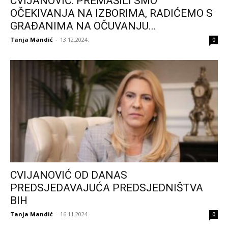
CVIJANOVIĆ: PREMAŠILI SMO
OČEKIVANJA NA IZBORIMA, RADIĆEMO S
GRAĐANIMA NA OČUVANJU...
Tanja Mandić
-
13.12.2024.
0
CVIJANOVIĆ OD DANAS
PREDSJEDAVAJUĆA PREDSJEDNIŠTVA
BIH
Tanja Mandić
-
16.11.2024.
0