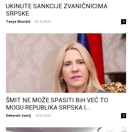
UKINUTE SANKCIJE ZVANIČNICIMA
SRPSKE
Tanja Mandić
-
29.10.2025.
0
ŠMIT NE MOŽE SPASITI BiH VEĆ TO
MOGU REPUBLIKA SRPSKA I...
Deborah Sovilj
-
10.03.2025.
0