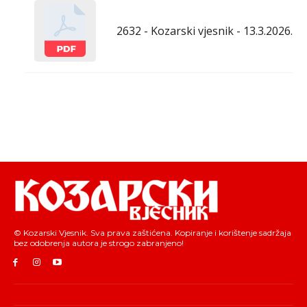
2632 - Kozarski vjesnik - 13.3.2026.
© Kozarski Vjesnik. Sva prava zaštićena. Kopiranje i korištenje sadržaja
bez odobrenja autora je strogo zabranjeno!