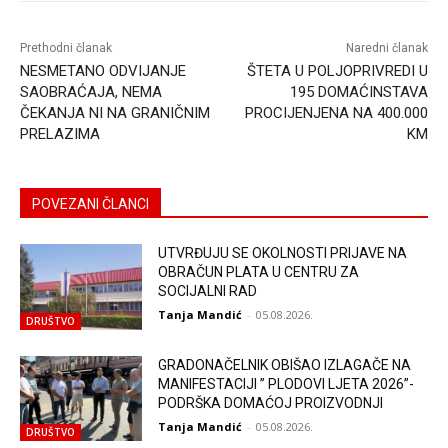
Prethodni članak
Naredni članak
NESMETANO ODVIJANJE
ŠTETA U POLJOPRIVREDI U
SAOBRAĆAJA, NEMA
195 DOMAĆINSTAVA
ČEKANJA NI NA GRANIČNIM
PROCIJENJENA NA 400.000
PRELAZIMA
KM
POVEZANI ČLANCI
UTVRĐUJU SE OKOLNOSTI PRIJAVE NA
OBRAČUN PLATA U CENTRU ZA
SOCIJALNI RAD
Tanja Mandić
-
05.08.2026.
DRUŠTVO
GRADONAČELNIK OBIŠAO IZLAGAČE NA
MANIFESTACIJI ” PLODOVI LJETA 2026”-
PODRŠKA DOMAĆOJ PROIZVODNJI
Tanja Mandić
-
05.08.2026.
DRUŠTVO