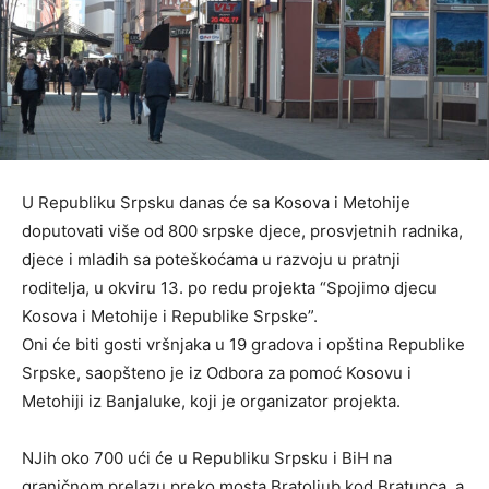
U Republiku Srpsku danas će sa Kosova i Metohije
doputovati više od 800 srpske djece, prosvjetnih radnika,
djece i mladih sa poteškoćama u razvoju u pratnji
roditelja, u okviru 13. po redu projekta “Spojimo djecu
Kosova i Metohije i Republike Srpske”.
Oni će biti gosti vršnjaka u 19 gradova i opština Republike
Srpske, saopšteno je iz Odbora za pomoć Kosovu i
Metohiji iz Banjaluke, koji je organizator projekta.
NJih oko 700 ući će u Republiku Srpsku i BiH na
graničnom prelazu preko mosta Bratoljub kod Bratunca, a