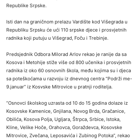
Republike Srpske.
Isti dan na graničnom prelazu Vardište kod Višegrada u
Republiku Srpsku će ući 110 srpske djece i prosvjetnih
radnika koji putuju u Višegrad, Foču i Trebinje.
Predsjednik Odbora Milorad Arlov rekao je ranije da sa
Kosova i Metohije stiže više od 800 učenika i prosvjetnih
radnika iz oko 60 osnovnih škola, među kojima su i djeca
sa poteškoćama u razvoju iz dnevnog centra “Podrži me-
9.januar” iz Kosvske Mitrovice u pratnji roditelja.
“Osnovci školskog uzrasta od 10 do 15 godina dolaze iz
Kosovske Kamenice, Gnjilana, Novog Brda, Gračanice,
Obilića, Kosova Polja, Ugljara, Štrpca, Srbice, Istoka,
Kline, Velike Hoče, Orahovca, Goraždevca, Kosovske
Mitrovice, Zvečana, Leposavića i Zubinog Potoka”, rekao