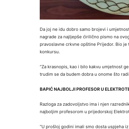
Da joj ne idu dobro samo brojevi i umjetnost
nagrade za najlјepše ćirilično pismo na o
pravoslavne crkvne opštine Prijedor. Bio je
konkursu.
“Za krasnopis, kao i bilo kakvu umjetnost ge
trudim se da budem dobra u onome što radim
BAPIĆ NAJBOL
J
I PROFESOR U ELEKTROT
Razloga za zadovolјstvo ima i njen razrednik
najbolјim profesorom u prijedorskoj Elektrot
“U prošloj godini imali smo dosta uspjeha iz