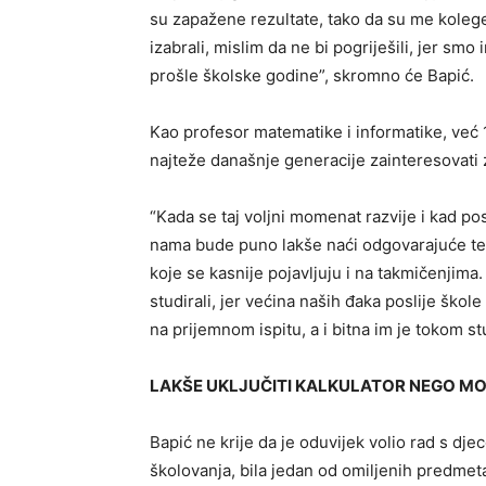
su zapažene rezultate, tako da su me kolege
izabrali, mislim da ne bi pogriješili, jer sm
prošle školske godine”, skromno će Bapić.
Kao profesor matematike i informatike, već 11
najteže današnje generacije zainteresovati
“Kada se taj volјni momenat razvije i kad p
nama bude puno lakše naći odgovarajuće teme
koje se kasnije pojavlјuju i na takmičenjima
studirali, jer većina naših đaka poslije škol
na prijemnom ispitu, a i bitna im je tokom st
LAKŠE UKL
J
UČITI KALKULATOR NEGO M
Bapić ne krije da je oduvijek volio rad s dj
školovanja, bila jedan od omilјenih predmet