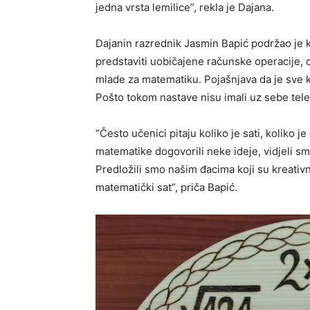
jedna vrsta lemilice”, rekla je Dajana.
Dajanin razrednik Jasmin Bapić podržao je kr
predstaviti uobičajene računske operacije, 
mlade za matematiku. Pojašnjava da je sve 
Pošto tokom nastave nisu imali uz sebe telefo
“Često učenici pitaju koliko je sati, koliko j
matematike dogovorili neke ideje, vidjeli sm
Predložili smo našim đacima koji su kreativn
matematički sat”, priča Bapić.