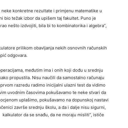
 neke konkretne rezultate i primjenu matematike u
 bio težak izbor da upišem taj fakultet. Puno je
rao nešto izdvojiti, bila bi to kombinatorika i algebra”,
lkulatore prilikom obavlјanja nekih osnovnih računskih
apić odgovara.
operacijama, međutim ima i onih koji dođu u srednju
kako propustila. Nisu naučili da samostalno računaju
prvom razredu radimo inicijalni ulazni test da vidimo
 prvim uvodnim časovima pokušavamo te neke stvari da
 i ocjenom uplašimo, pokušavamo na dopunskoj nastavi
enici završe srednju školu, a da i dalјe nisu sigurni,
 i kalkulator da se snađu, da ne moraju misliti”, ističe