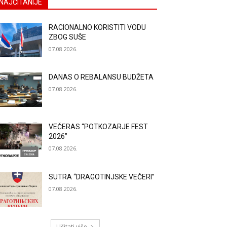
NAJČITANIJE
RACIONALNO KORISTITI VODU
ZBOG SUŠE
07.08.2026.
DANAS O REBALANSU BUDŽETA
07.08.2026.
VEČERAS “POTKOZARJE FEST
2026”
07.08.2026.
SUTRA “DRAGOTINJSKE VEČERI”
07.08.2026.
Učitati više