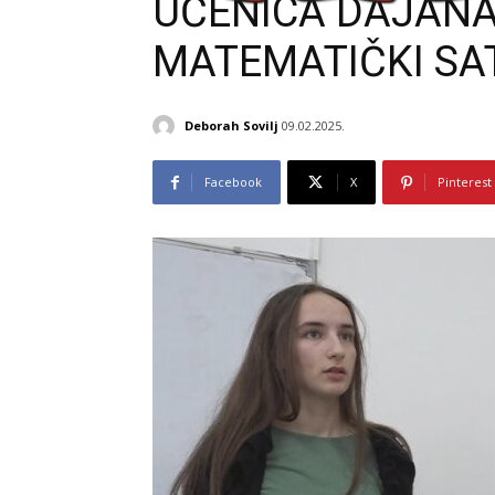
UČENICA DAJANA
MATEMATIČKI SA
Deborah Sovilj
09.02.2025.
Facebook
X
Pinterest