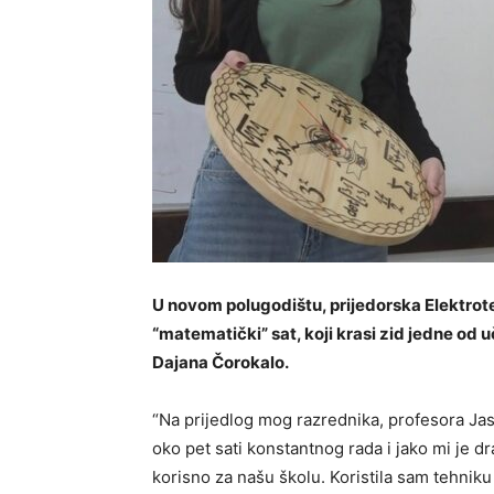
U novom polugodištu, prijedorska Elektrote
“matematički” sat, koji krasi zid jedne od u
Dajana Čorokalo.
“Na prijedlog mog razrednika, profesora Jas
oko pet sati konstantnog rada i jako mi je dr
korisno za našu školu. Koristila sam tehniku