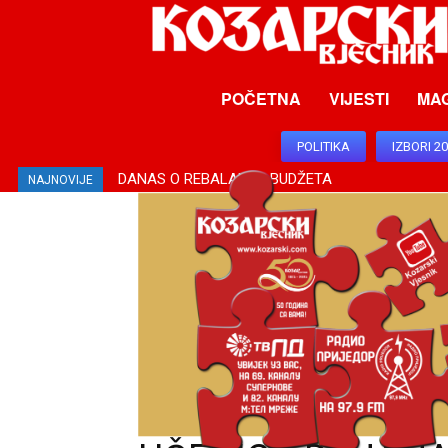
POČETNA
VIJESTI
MA
POLITIKA
IZBORI 2
DANAS O REBALANSU BUDŽETA
VEČERAS “POTKOZARJE FEST 2026”
NAJNOVIJE