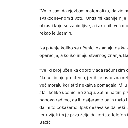
“Volio sam da vježbam matematiku, da vidim
svakodnevnom životu. Onda mi kasnije nije ni
oblasti koje su zanimlјive, ali ako bih već mo
rekao je Jasmin.
Na pitanje koliko se učenici oslanjaju na ka
operacija, a koliko imaju stvarnog znanja, B
“Veliki broj učenika dobro vlada računskim 
školu i imaju problema, jer ih je osnovna ne
već moraju koristiti nekakva pomagala. Mi u 
šta i koliko učenici ne znaju. Zatim na tim
ponovo radimo, da ih natjeramo pa ih malo
da im to pokažemo. Ipak dešava se da neki uč
jer uvijek im je prva želјa da koriste telefon
Bapić.