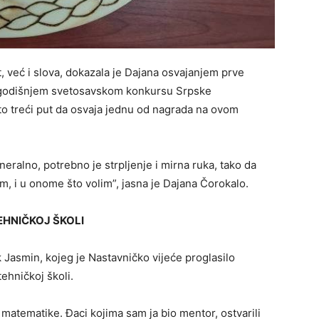
, već i slova, dokazala je Dajana osvajanjem prve
vogodišnjem svetosavskom konkursu Srpske
 to treći put da osvaja jednu od nagrada na ovom
neralno, potrebno je strplјenje i mirna ruka, tako da
, i u onome što volim”, jasna je Dajana Čorokalo.
EHNIČKOJ ŠKOLI
 Jasmin, kojeg je Nastavničko vijeće proglasilo
ehničkoj školi.
 matematike. Đaci kojima sam ja bio mentor, ostvarili