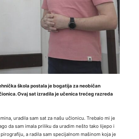
hnička škola postala je bogatija za neobičan
čionica. Ovaj sat izradila je učenica trećeg razreda
mina, uradila sam sat za našu učionicu. Trebalo mi je
ago da sam imala priliku da uradim nešto tako lijepo i
 pirografiju, a radila sam specijalnom mašinom koja je