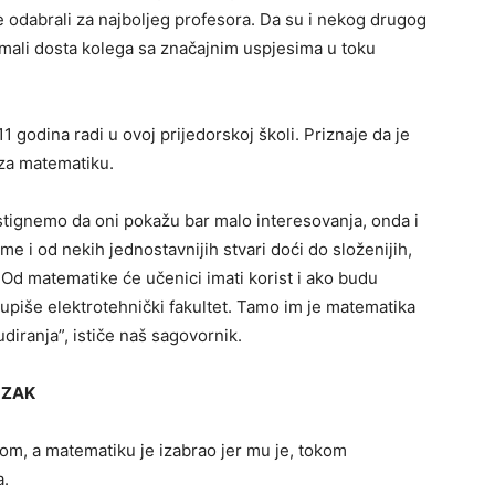
 odabrali za najbolјeg profesora. Da su i nekog drugog
o imali dosta kolega sa značajnim uspjesima u toku
 godina radi u ovoj prijedorskoj školi. Priznaje da je
 za matematiku.
ostignemo da oni pokažu bar malo interesovanja, onda i
 i od nekih jednostavnijih stvari doći do složenijih,
. Od matematike će učenici imati korist i ako budu
e upiše elektrotehnički fakultet. Tamo im je matematika
udiranja”, ističe naš sagovornik.
OZAK
ecom, a matematiku je izabrao jer mu je, tokom
a.