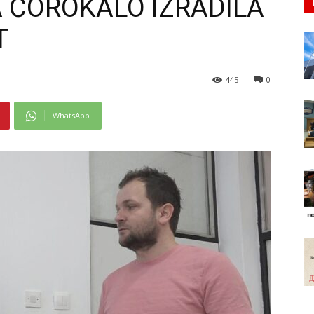
 ČOROKALO IZRADILA
T
445
0
WhatsApp