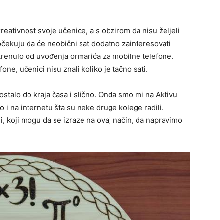
eativnost svoje učenice, a s obzirom da nisu želјeli
očekuju da će neobični sat dodatno zainteresovati
krenulo od uvođenja ormarića za mobilne telefone.
ne, učenici nisu znali koliko je tačno sati.
e ostalo do kraja časa i slično. Onda smo mi na Aktivu
o i na internetu šta su neke druge kolege radili.
i, koji mogu da se izraze na ovaj način, da napravimo