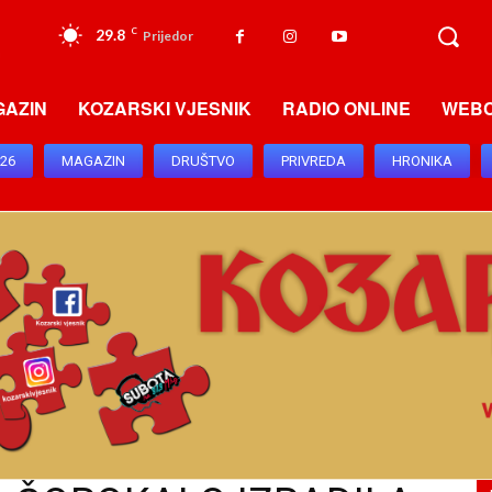
29.8
C
Prijedor
GAZIN
KOZARSKI VJESNIK
RADIO ONLINE
WEB
026
MAGAZIN
DRUŠTVO
PRIVREDA
HRONIKA