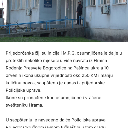
Prijedorčanka čiji su inicijali M.P.G. osumnjičena je da je u
proteklih nekoliko mjeseci u više navrata iz Hrama
Rođenja Presvete Bogorodice na Pašincu ukrala 10
drvenih ikona ukupne vrijednosti oko 250 KM i manju
količinu novca, saopšteno je danas iz prijedorske
Policijske uprave.
Ikone su pronađene kod osumnjičene i vraćene
svešteniku Hrama.
U saopštenju je navedeno da će Policijska uprava
Prijedor Okružnom javnom tužilaštvu u tom gradu