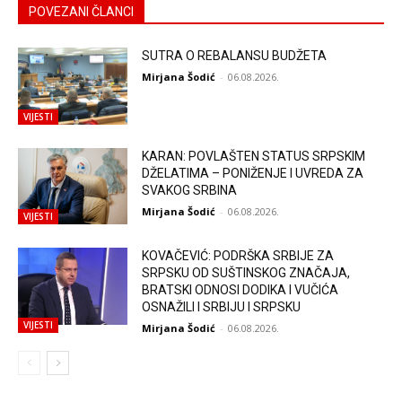
POVEZANI ČLANCI
SUTRA O REBALANSU BUDŽETA
Mirjana Šodić
-
06.08.2026.
VIJESTI
KARAN: POVLAŠTEN STATUS SRPSKIM
DŽELATIMA – PONIŽENJE I UVREDA ZA
SVAKOG SRBINA
Mirjana Šodić
-
06.08.2026.
VIJESTI
KOVAČEVIĆ: PODRŠKA SRBIJE ZA
SRPSKU OD SUŠTINSKOG ZNAČAJA,
BRATSKI ODNOSI DODIKA I VUČIĆA
OSNAŽILI I SRBIJU I SRPSKU
VIJESTI
Mirjana Šodić
-
06.08.2026.