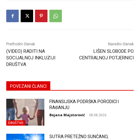
Prethodni članak
Naredni članak
(VIDEO) RADITI NA
LIŠEN SLOBODE PO
SOCIJALNOJ INKLUZIJI
CENTRALNOJ POTJERNICI
DRUŠTVA
POVEZANI ČLANCI
FINANSIJSKA PODRŠKA PORODICI I
RAĐANJU
Bojana Majstorović
-
08.08.2026.
DRUŠTVO
SUTRA PRETEŽNO SUNČANO,