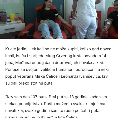
Krv je jedini lijek koji se ne može kupiti, koliko god novca
imali, ističu iz prijedorskog Crvenog krsta povodom 14.
juna, Međunarodnog dana dobrovoljnih davalaca krvi.
Ponose se svojom velikom humanom porodicom, a neki
poput veterana Mirka Čelice i Leonarda Ivaniševića, krv
su dali preko stotinu puta.
“Krv sam dao 107 puta. Prvi put sa 18 godina, kada sam
stekao punoljetstvo. Pošto možemo svaka tri mjeseca
davati krv, svake godine sam to radio po četiri puta i
nikada nisam bio odbijen”, ističe Čelica.