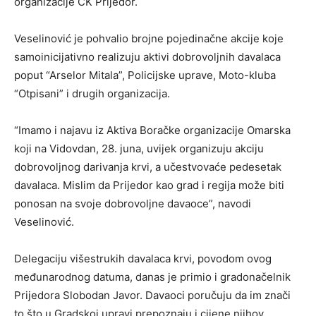
organizacije CK Prijedor.
Veselinović je pohvalio brojne pojedinačne akcije koje
samoinicijativno realizuju aktivi dobrovoljnih davalaca
poput “Arselor Mitala”, Policijske uprave, Moto-kluba
“Otpisani” i drugih organizacija.
“Imamo i najavu iz Aktiva Boračke organizacije Omarska
koji na Vidovdan, 28. juna, uvijek organizuju akciju
dobrovoljnog darivanja krvi, a učestvovaće pedesetak
davalaca. Mislim da Prijedor kao grad i regija može biti
ponosan na svoje dobrovoljne davaoce”, navodi
Veselinović.
Delegaciju višestrukih davalaca krvi, povodom ovog
međunarodnog datuma, danas je primio i gradonačelnik
Prijedora Slobodan Javor. Davaoci poručuju da im znači
to što u Gradskoj upravi prepoznaju i cijene njihov