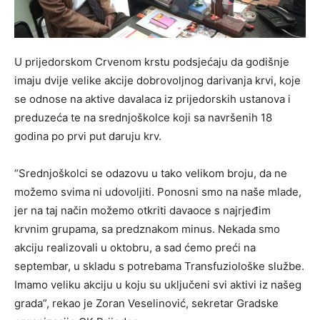
U prijedorskom Crvenom krstu podsjećaju da godišnje
imaju dvije velike akcije dobrovoljnog darivanja krvi, koje
se odnose na aktive davalaca iz prijedorskih ustanova i
preduzeća te na srednjoškolce koji sa navršenih 18
godina po prvi put daruju krv.
“Srednjoškolci se odazovu u tako velikom broju, da ne
možemo svima ni udovoljiti. Ponosni smo na naše mlade,
jer na taj način možemo otkriti davaoce s najrjeđim
krvnim grupama, sa predznakom minus. Nekada smo
akciju realizovali u oktobru, a sad ćemo preći na
septembar, u skladu s potrebama Transfuziološke službe.
Imamo veliku akciju u koju su uključeni svi aktivi iz našeg
grada”, rekao je Zoran Veselinović, sekretar Gradske