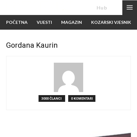
News
Hub
POČETNA
VIJESTI
MAGAZIN
KOZARSKI VJESNIK
Gordana Kaurin
3000 ČLANCI
0 KOMENTARI