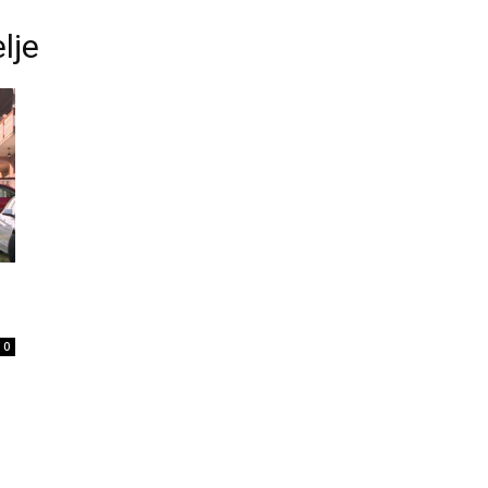
lje
0