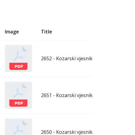
Image
Title
U
2652 - Kozarski vjesnik - 31.7.2026.
ju
2651 - Kozarski vjesnik - 24.7.2026.
ju
2650 - Kozarski vjesnik - 17.7.2026.
ju