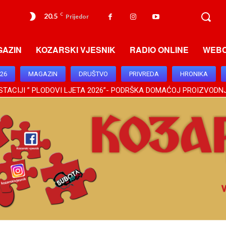
20.5
C
Prijedor
GAZIN
KOZARSKI VJESNIK
RADIO ONLINE
WEB
026
MAGAZIN
DRUŠTVO
PRIVREDA
HRONIKA
TACIJI ” PLODOVI LJETA 2026”- PODRŠKA DOMAĆOJ PROIZVODNJ