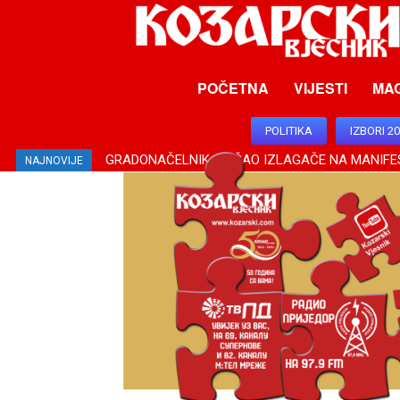
POČETNA
VIJESTI
MA
POLITIKA
IZBORI 2
GRADONAČELNIK OBIŠAO IZLAGAČE NA MANIFES
NAJNOVIJE