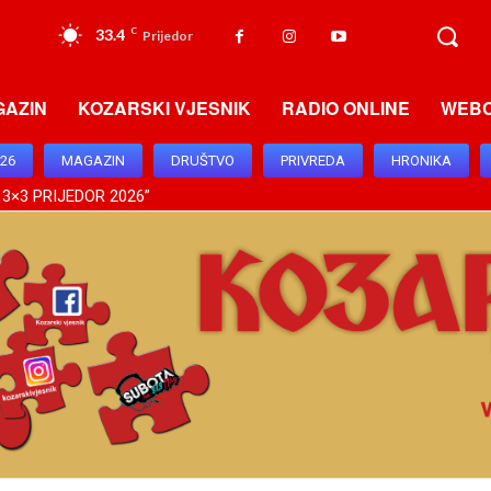
33.4
C
Prijedor
GAZIN
KOZARSKI VJESNIK
RADIO ONLINE
WEB
026
MAGAZIN
DRUŠTVO
PRIVREDA
HRONIKA
 3×3 PRIJEDOR 2026”