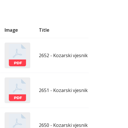
Image
Title
U
2652 - Kozarski vjesnik - 31.7.2026.
ju
2651 - Kozarski vjesnik - 24.7.2026.
ju
2650 - Kozarski vjesnik - 17.7.2026.
ju