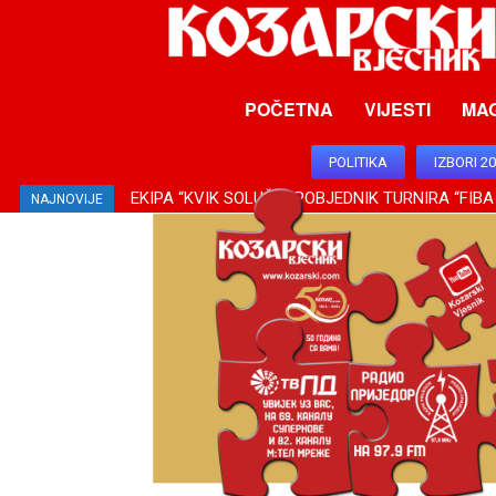
POČETNA
VIJESTI
MA
POLITIKA
IZBORI 2
EKIPA “KVIK SOLUŠN” POBJEDNIK TURNIRA “FIBA
NAJNOVIJE