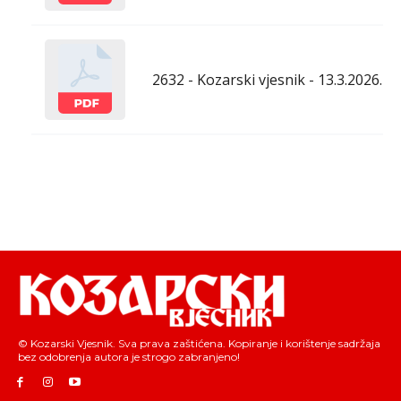
2632 - Kozarski vjesnik - 13.3.2026.
© Kozarski Vjesnik. Sva prava zaštićena. Kopiranje i korištenje sadržaja
bez odobrenja autora je strogo zabranjeno!