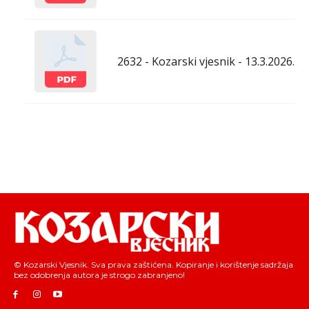
2632 - Kozarski vjesnik - 13.3.2026.
© Kozarski Vjesnik. Sva prava zaštićena. Kopiranje i korištenje sadržaja
bez odobrenja autora je strogo zabranjeno!