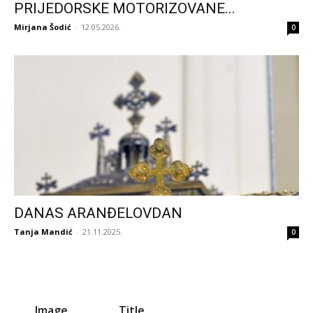
PRIJEDORSKE MOTORIZOVANE...
Mirjana Šodić
-
12.05.2026.
0
DANAS ARANĐELOVDAN
Tanja Mandić
-
21.11.2025.
0
Image
Title