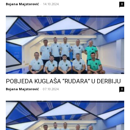
Bojana Majstorović
-
14.10.2024.
0
POBJEDA KUGLAŠA “RUDARA” U DERBIJU
Bojana Majstorović
-
07.10.2024.
0