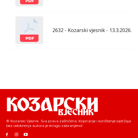
2632 - Kozarski vjesnik - 13.3.2026.
© Kozarski Vjesnik. Sva prava zaštićena. Kopiranje i korištenje sadržaja
bez odobrenja autora je strogo zabranjeno!