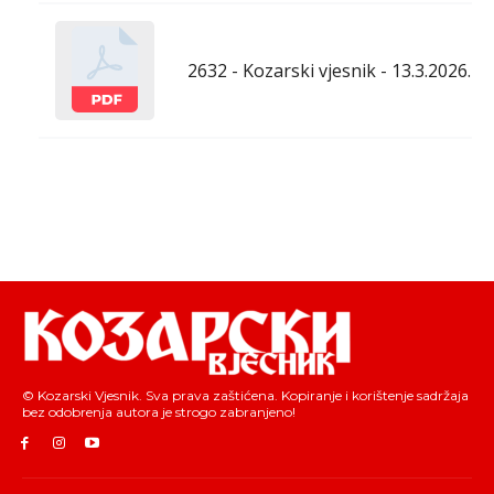
2632 - Kozarski vjesnik - 13.3.2026.
© Kozarski Vjesnik. Sva prava zaštićena. Kopiranje i korištenje sadržaja
bez odobrenja autora je strogo zabranjeno!