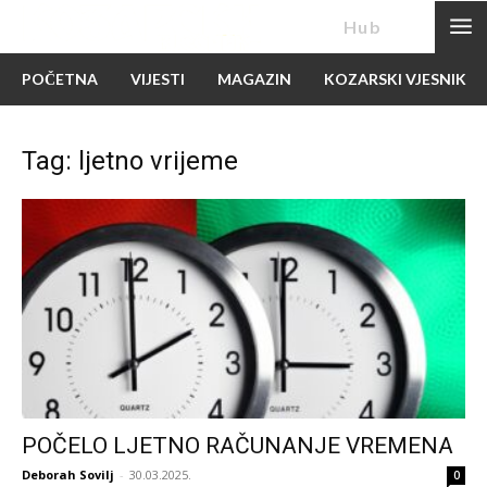
News
Hub
POČETNA
VIJESTI
MAGAZIN
KOZARSKI VJESNIK
Tag: ljetno vrijeme
POČELO LJETNO RAČUNANJE VREMENA
Deborah Sovilj
-
30.03.2025.
0