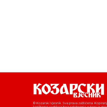
© Kozarski Vjesnik. Sva prava zaštićena. Kopiranj
korištenje sadržaja bez odobrenja autora je str