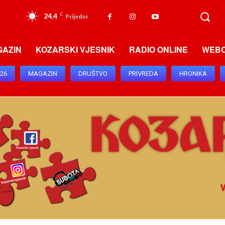
24.4
C
Prijedor
GAZIN
KOZARSKI VJESNIK
RADIO ONLINE
WEB
026
MAGAZIN
DRUŠTVO
PRIVREDA
HRONIKA