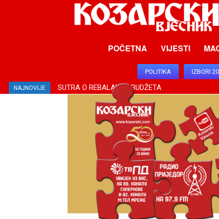
POČETNA
VIJESTI
MA
POLITIKA
IZBORI 2
SUTRA O REBALANSU BUDŽETA
NAJNOVIJE