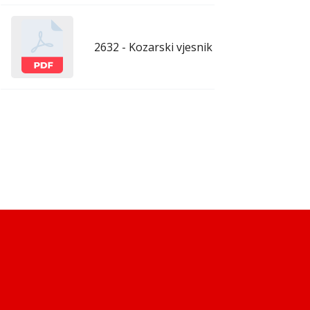
2632 - Kozarski vjesnik - 13.3.2026.
mar