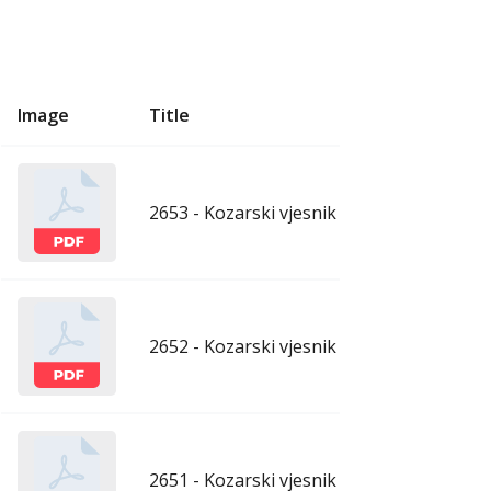
Image
Title
U
2653 - Kozarski vjesnik - 7.8.2026.
aug
2652 - Kozarski vjesnik - 31.7.2026.
ju
2651 - Kozarski vjesnik - 24.7.2026.
ju