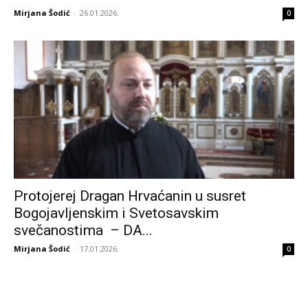
Mirjana Šodić
-
26.01.2026.
0
Protojerej Dragan Hrvaćanin u susret
Bogojavlјenskim i Svetosavskim
svečanostima – DA...
Mirjana Šodić
-
17.01.2026.
0